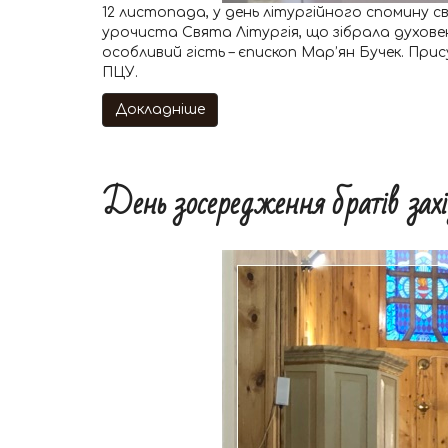
12 листопада, у день літургійного спомину с
урочиста Свята Літургія, що зібрала духове
особливий гість – єпископ Мар’ян Бучек. П
ПЦУ.
Докладніше
День зосередження братів захід