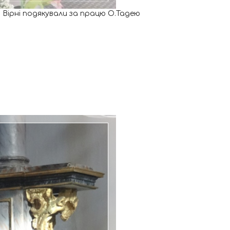
ії. Вірні подякували за працю О.Тадею