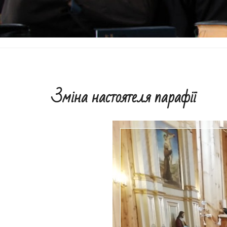
INORUM
Зміна настоятеля парафії