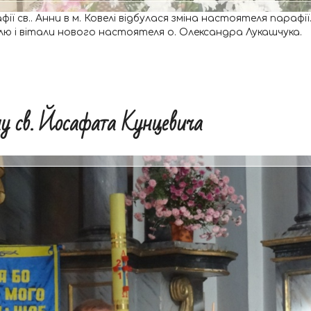
афії св.. Анни в м. Ковелі відбулася зміна настоятеля параф
 і вітали нового настоятеля о. Олександра Лукашчука.
ну св. Йосафата Кунцевича