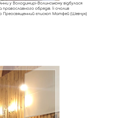
 Анни у Володимирі-Волинському відбулася
 православного обрядів. Її очолив
єю Преосвященний єпископ Матфей (Шевчук)