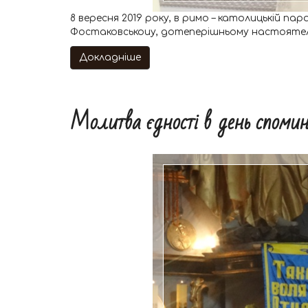
8 вересня 2019 року, в римо – католицькій пар
Фостаковськоиу, дотеперішньому настоятелю
Докладніше
Молитва єдності в день споми