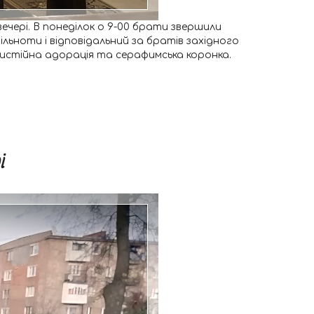
вечері. В понеділок о 9-00 брати звершили
льноти і відповідальний за братів західного
аристійна адорація та серафимська коронка.
і