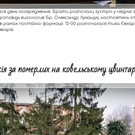
увся день зосередження. Брати розпочали зустріч у неділю 
проповідь виголосив Бр. Олександр Лукашук, настоятель спі
ку в рамах постійної формації. 12-00 розпочалася тиха Євх
іарія.
сія за померлих на ковельському цвинтар