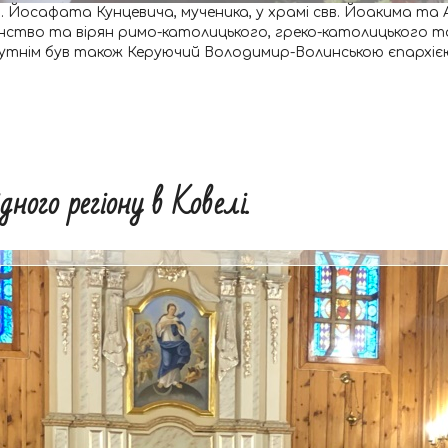
в. Йосафата Кунцевича, мученика, у храмі свв. Йоакима та
нство та вірян римо-католицького, греко-католицького та
рисутнім був також Керуючий Володимир-Волинською єпархі
ного регіону в Ковелі.