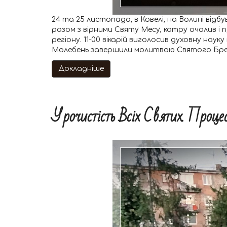
24 та 25 листопада, в Ковелі, на Волині відб
разом з вірними Святу Месу, котру очолив і 
регіону. 11-00 вікарій виголосив духовну нау
Молебень завершили молитвою Святого Брев
Докладніше
Урочистість Всіх Святих. Проце