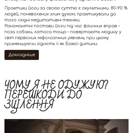
Практики йоги за своєю суттю є окультними. 80-90 %
людей, поневолених злим духом, практикували до
того східні медитативні техніки.
Різноманітні постави йоги під час фізичних вправ –
поза собаки, лотоса тощо – повертають людину у
світ первісних міфологічних уявлень, при цьому
применшуючи гідність її як Божої дитини.
Докладніше
ЧОМУ Я НЕ ОДУЖУЮ?
ПЕРЕШКОДИ ДО
ЗЦІЛЕННЯ