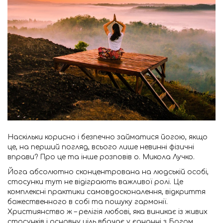
Наскільки корисно і безпечно займатися йогою, якщо
це, на перший погляд, всього лише невинні фізичні
вправи? Про це та інше розповів о. Микола Лучко.
Йога абсолютно сконцентрована на людській особі,
стосунки тут не відіграють важливої ролі. Це
комплексні практики самовдосконалення, відкриття
божественного в собі та пошуку гармонії.
Християнство ж – релігія любові, яка виникає із живих
стосунків і основну ціль вбачає у єднанні з Богом.