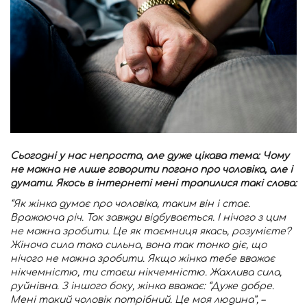
Сьогодні у нас непроста, але дуже цікава тема: Чому
не можна не лише говорити погано про чоловіка, але і
думати. Якось в інтернеті мені трапилися такі слова:
“Як жінка думає про чоловіка, таким він і стає.
Вражаюча річ. Так завжди відбувається. І нічого з цим
не можна зробити. Це як таємниця якась, розумієте?
Жіноча сила така сильна, вона так тонко діє, що
нічого не можна зробити. Якщо жінка тебе вважає
нікчемністю, ти стаєш нікчемністю. Жахлива сила,
руйнівна. З іншого боку, жінка вважає: “Дуже добре.
Мені такий чоловік потрібний. Це моя людина”, –