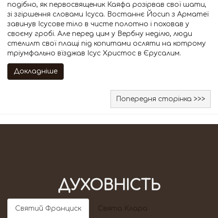
подібно, як первосвященик Каяфа розірвав свої шати,
зі згіршення словами Ісуса. Востаннє Йосип з Арматеї
завинув Ісусове тіло в чисте полотно і поховав у
своєму гробі. Але перед цим у Вербну неділю, люди
стелилт свої плащі під копитами осляти на котрому
тріумфально вїзджав Ісус Христос в Єрусалим.
Докладніше
Попередня сторінка >>>
ДУХОВНІСТЬ
Святий Франциск
Свята Клара