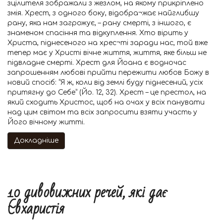
зцілителя зображали з жезлом, на якому прикріплено
змія. Хрест, з одного боку, відобра¬жає найглибшу
рану, яка нам загрожує, – рану смерті, з іншого, є
знаменом спасіння та відкуплення. Хто вірить у
Христа, піднесеного на хрес¬ті заради нас, той вже
тепер має у Христі вічне життя, життя, яке більш не
підвладне смерті. Хрест для Йоана є водночас
запрошенням любові прийти пережити любов Божу в
новий спосіб: “Я ж, коли від землі буду піднесений, усіх
притягну до Себе” (Йо. 12, 32). Хрест – це престол, на
який сходить Христос, щоб на очах у всіх панувати
над цим світом та всіх запросити взяти участь у
Його вічному житті.
Докладніше
10 дивовижних речей, які дає
Євхаристія