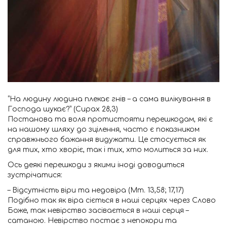
“На людину людина плекає гнів – а сама вилікування в
Господа шукає?” (Сирах 28,3)
Постанова та воля протистояти перешкодам, які є
на нашому шляху до зцілення, часто є показником
справжнього бажання видужати. Це стосується як
для тих, хто хворіє, так і тих, хто молиться за них.
Ось деякі перешкоди з якими іноді доводиться
зустрічатися:
– Відсутність віри та недовіра (Мт. 13,58; 17,17)
Подібно так як віра сіється в наші серцях через Слово
Боже, так невірство засівається в наші серця –
сатаною. Невірство постає з непокори та