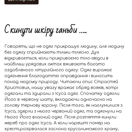
Скинути шкіру ганьби …..
Говорять, що не одяг прикрашує людину, але людину
без одягу сприймають тільки тілесно. Дух
відкривається, коли прикриваємо тіло-звідси в
найбільш урядових актах вживають багато
оздобленого літургійного одягу. Одяг виражає
одягнення благодаттю оправдання і виносить
понад людську природу. Читаючи опис Страстей
Христових, нашу увагу вражає обряд вояків, котрі
одягали та здирали з Ісуса одяг. Спочатку одягли
Його в червону шату, вкладаючи одночасно на
голову тернову корону. Після того, як наглумилися з
Ісуса, здерли з нього червоний одяг, та одягнули на
Нього Його власний одяг. Після розіпяття кинули
жереб про одяг Ісуса. А коли нарешті помер на
хресті,розірвалася заслона єрусалимського храму,