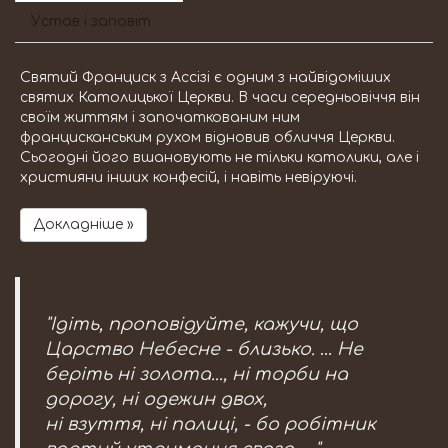
Устав і заповіт
Святий Франциск з Ассізі є одним з найвідоміших
святих Католицької Церкви. В часи середньовіччя він
своїм життям і започаткованим ним
францисканським рухом відновив обличчя Церкви.
Сьогодні його вшановують не тільки католики, але і
християни інших конфесій, і навіть невіруючі.
Докладніше »
"Ідіть, проповідуйте, кажучи, що
Царство Небесне - близько. … Не
беріть ні золота..., ні торби на
дорогу, ні одежин двох,
ні взуття, ні палиці, - бо робітник