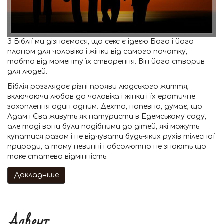
З Біблії ми дізнаємося, що секс є ідеєю Бога і його
планом для чоловіка і жінки від самого початку,
тобто від моменту їх створення. Він його створив
для людей.
Біблія розглядає різні прояви людського життя,
включаючи любов до чоловіка і жінки і їх еротичне
захоплення один одним. Дехто, напевно, думає, що
Адам і Єва живуть як натуристи в Едемському саду,
але тоді вони були подібними до дітей, які можуть
купатися разом і не відчувати будь-яких рухів тілесної
природи, а тому невинні і абсолютно не знають що
таке статева відмінність.
Докладніше
Адвент