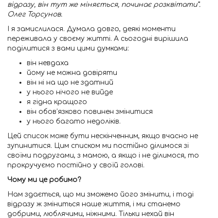
відразу, він тут же міняється, починає розквітати”.
Олег Торсунов.
І я замислилася. Думала довго, деякі моменти
переживала у своєму житті. А сьогодні вирішила
поділитися з вами цими думками:
він невдаха
йому не можна довіряти
він ні на що не здатний
у нього нічого не вийде
я гідна кращого
він обов’язково повинен змінитися
у нього багато недоліків.
Цей список може бути нескінченним, якщо вчасно не
зупинитися. Цим списком ми постійно ділимося зі
своїми подругами, з мамою, а якщо і не ділимося, то
прокручуємо постійно у своїй голові.
Чому ми це робимо?
Нам здається, що ми зможемо його змінити, і тоді
відразу ж зміниться наше життя, і ми станемо
добрими, люблячими, ніжними. Тільки нехай він