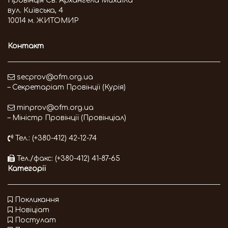
Провінція Св. Архангела Михаїла
вул. Київська, 4
10014 м. ЖИТОМИР
Контакт
secprov@ofm.org.ua
– Секретаріат Провінції (Курія)
minprov@ofm.org.ua
– Міністр Провінції (Провінціал)
Тел.: (+380-412) 42-12-74
Тел./факс: (+380-412) 41-87-65
Категорії
Покликання
Новіціат
Постулат