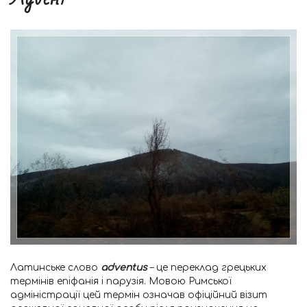
Латинське слово
adventus
– це переклад грецьких
термінів епіфанія і парузія. Мовою Римської
адміністрації цей термін означав офіційний візит