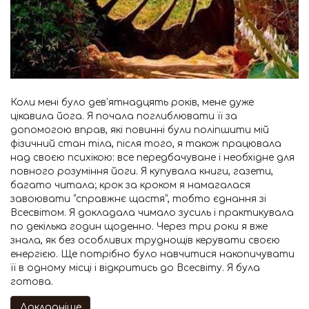
Коли мені було дев’ятнадцять років, мене дуже
цікавила йога. Я почала поглиблювати її за
допомогою вправ, які повинні були поліпшити мій
фізичний стан тіла, після того, я також працювала
над своєю психікою: все передбачуване і необхідне для
повного розуміння йоги. Я купувала книги, газети,
багато читала; крок за кроком я намагалася
завоювати “справжнє щастя”, тобто єднання зі
Всесвітом. Я докладала чимало зусиль і практикувала
по декілька годин щоденно. Через три роки я вже
знала, як без особливих труднощів керувати своєю
енергією. Ще потрібно було навчитися накопичувати
її в одному місці і відкритись до Всесвіту. Я була
готова.
Докладніше