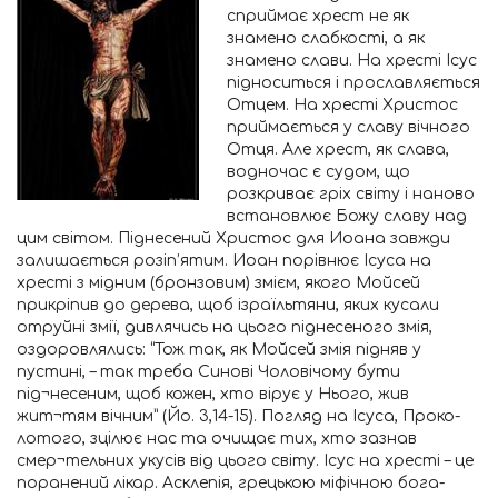
сприймає хрест не як
знамено слабкості, а як
знамено слави. На хресті Ісус
підноситься і прославляється
Отцем. На хресті Христос
приймається у славу вічного
Отця. Але хрест, як слава,
водночас є судом, що
розкриває гріх світу і наново
встановлює Божу славу над
цим світом. Піднесений Христос для Иоана завжди
залишається розіп’ятим. Иоан порівнює Ісуса на
хресті з мідним (бронзовим) змієм, якого Мойсей
прикріпив до дерева, щоб ізраїльтяни, яких кусали
отруйні змії, дивлячись на цього піднесеного змія,
оздоровлялись: “Тож так, як Мойсей змія підняв у
пустині, – так треба Синові Чоловічому бути
під¬несеним, щоб кожен, хто вірує у Нього, жив
жит¬тям вічним” (Йо. 3,14-15). Погляд на Ісуса, Проко-
лотого, зцілює нас та очищає тих, хто зазнав
смер¬тельних укусів від цього світу. Ісус на хресті – це
поранений лікар. Асклепія, грецькою міфічною бога-