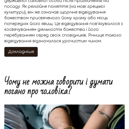
державної сановної особи після призначення на
посаду. Як релігійне поняття (на мові грецької
культури), він же означав щорічне відвідування
божеством присвяченого йому храму або місць
попередніх його явищ. Це відвідування пов’язувалося з
«освячуванням діяльності» божества і його
перебуванням серед своїх сповідників. Річниця такого
відвідування відзначалася урочистим чином.
Докладніше
Чому не можна говорити і думати
погано про чоловіка?