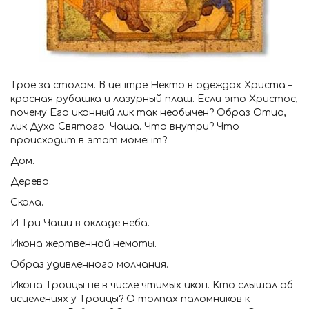
Трое за столом. В центре Некто в одеждах Христа –
красная рубашка и лазурный плащ. Если это Христос,
почему Его иконный лик так необычен? Образ Отца,
лик Духа Святого. Чаша. Что внутри? Что
происходит в этот момент?
Дом.
Дерево.
Скала.
И Три Чаши в окладе неба.
Икона жертвенной немоты.
Образ удивленного молчания.
Икона Троицы не в числе чтимых икон. Кто слышал об
исцелениях у Троицы? О толпах паломников к