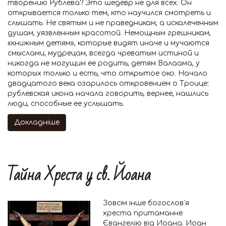
творению Рублева? Это шедевр не для всех. Он
открывается только тем, кто научился смотреть и
слышать. Не святым и не праведникам, а искалеченным
душам, уязвленным красотой. Немощным грешникам,
«книжным детям», которые видят иначе и мучаются
смыслами, мудрецам, всегда чреватым истиной и
никогда не могущим ее родить, детям Валаама, у
которых только и есть, что открытое око. Начало
двадцатого века озарилось откровением о Троице:
рублевская икона начала говорить, вернее, нашлись
люди, способные ее услышать.
Докладніше
Тайна Хреста у св. Йоана
Зовсім інше богослов’я
хреста притаманне
Євангелію від Иоана. Иоан