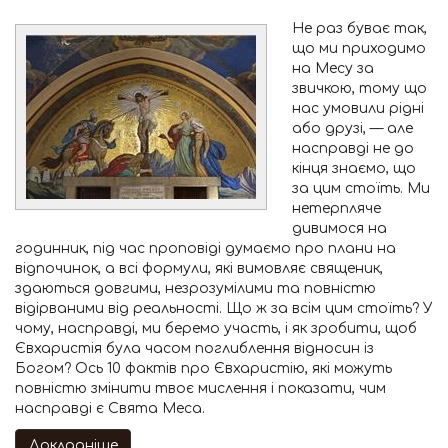
Не раз буває так,
що ми приходимо
на Месу за
звичкою, тому що
нас умовили рідні
або друзі, — але
насправді не до
кінця знаємо, що
за цим стоїть. Ми
нетерпляче
дивимося на
годинник, під час проповіді думаємо про плани на
відпочинок, а всі формули, які вимовляє священик,
здаються довгими, незрозумілими та повністю
відірваними від реальності. Що ж за всім цим стоїть? У
чому, насправді, ми беремо участь, і як зробити, щоб
Євхаристія була часом поглиблення відносин із
Богом? Ось 10 фактів про Євхаристію, які можуть
повністю змінити твоє мислення і показати, чим
насправді є Свята Меса.
Докладніше