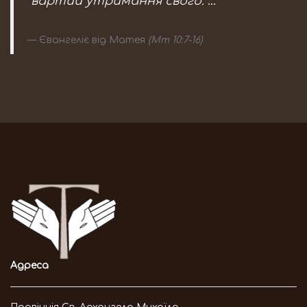
вартий утримання свого. …"
Євангеліє від Матея
(Мт 10:7-16)
Адреса