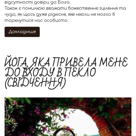
відсутності довіри до Бога.
Також є помилкою вважати божественне зцілення та
чудо, як щось дуже рідкісне, яке ніколи не могло б
торкнутися нас особисто.
Докладніше
ЙОГА, ЯКА ПРИВЕЛА МЕНЕ
ДО ВХОДУ В ПЕКЛО
(СВІДЧЕННЯ)