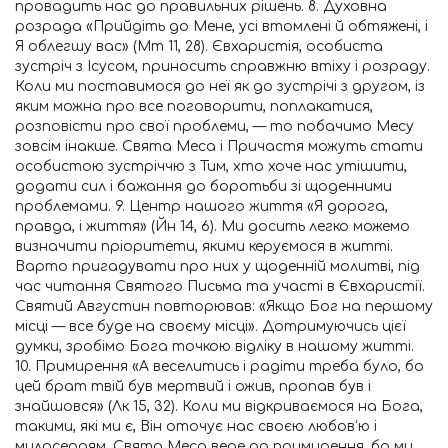
провадить нас до правильних рішень. 8. Духовна
розрада «Прийдіть до Мене, усі втомлені й обтяжені, і
Я облегшу вас» (Мт 11, 28). Євхаристія, особиста
зустріч з Ісусом, приносить справжню втіху і розраду.
Коли ми поставимося до неї як до зустрічі з другом, із
яким можна про все поговорити, поплакатися,
розповісти про свої проблеми, — то побачимо Месу
зовсім інакше. Свята Меса і Причастя можуть стати
особистою зустріччю з Тим, хто хоче нас утішити,
додати сил і бажання до боротьби зі щоденними
проблемами. 9. Центр нашого життя «Я дорога,
правда, і життя» (Йн 14, 6). Ми досить легко можемо
визначити пріоритети, якими керуємося в житті.
Варто пригадувати про них у щоденній молитві, під
час читання Святого Письма та участі в Євхаристії.
Святий Августин повторював: «Якщо Бог на першому
місці — все буде на своєму місці». Дотримуючись цієї
думки, зробімо Бога точкою відліку в нашому житті.
10. Примирення «А веселитись і радіти треба було, бо
цей брат твій був мертвий і ожив, пропав був і
знайшовся» (Лк 15, 32). Коли ми відкриваємося на Бога,
такими, які ми є, Він оточує нас своєю любов’ю і
милосердям. Свята Меса веде до примирення, бо ми