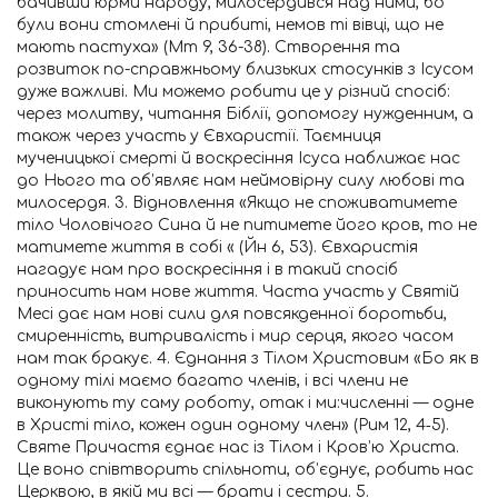
бачивши юрми народу, милосердився над ними, бо
були вони стомлені й прибиті, немов ті вівці, що не
мають пастуха» (Мт 9, 36-38). Створення та
розвиток по-справжньому близьких стосунків з Ісусом
дуже важливі. Ми можемо робити це у різний спосіб:
через молитву, читання Біблії, допомогу нужденним, а
також через участь у Євхаристії. Таємниця
мученицької смерті й воскресіння Ісуса наближає нас
до Нього та об’являє нам неймовірну силу любові та
милосердя. 3. Відновлення «Якщо не споживатимете
тіло Чоловічого Сина й не питимете його кров, то не
матимете життя в собі « (Йн 6, 53). Євхаристія
нагадує нам про воскресіння і в такий спосіб
приносить нам нове життя. Часта участь у Святій
Месі дає нам нові сили для повсякденної боротьби,
смиренність, витривалість і мир серця, якого часом
нам так бракує. 4. Єднання з Тілом Христовим «Бо як в
одному тілі маємо багато членів, і всі члени не
виконують ту саму роботу, отак і ми:численні — одне
в Христі тіло, кожен один одному член» (Рим 12, 4‑5).
Святе Причастя єднає нас із Тілом і Кров’ю Христа.
Це воно співтворить спільноти, об’єднує, робить нас
Церквою, в якій ми всі — брати і сестри. 5.