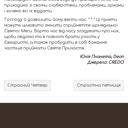
приходимо зі своїми слабкостями, проблемами, гріхами
і хочемо всі їх віддати
Господу й дозволити йому вести нас. * * * Ці пункти
можуть цілковито змінити сприйняття щонедільної
Святої Меси. Варто час від часу згадувати про них,
щоби свідомо та в повноті брати участь у
Євхаристії, а також пробудити в собі бажання
частіше приймати Святе Причастя.
Юлія Планета, Deon
Джерело:
CREDO
Страсний Четвер
Страстна пятниця