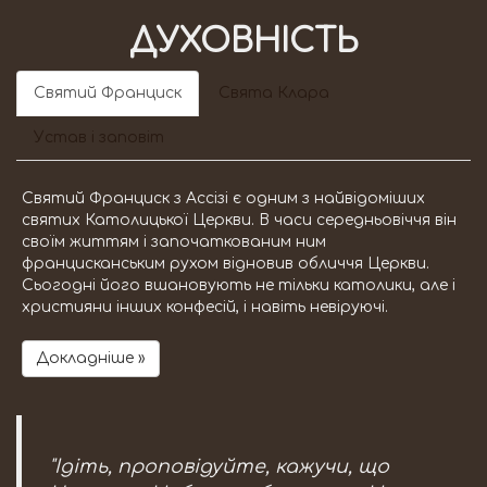
ДУХОВНІСТЬ
Святий Франциск
Свята Клара
Устав і заповіт
Святий Франциск з Ассізі є одним з найвідоміших
святих Католицької Церкви. В часи середньовіччя він
своїм життям і започаткованим ним
францисканським рухом відновив обличчя Церкви.
Сьогодні його вшановують не тільки католики, але і
християни інших конфесій, і навіть невіруючі.
Докладніше »
"Ідіть, проповідуйте, кажучи, що