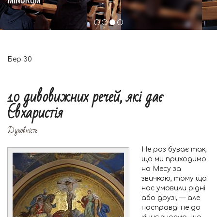
Бер
30
10 дивовижних речей, які дає
Євхаристія
Духовність
Не раз буває так,
що ми приходимо
на Месу за
звичкою, тому що
нас умовили рідні
або друзі, — але
насправді не до