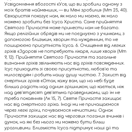
Усвідомлення вбогості «Усе, що ви зробили одному з
моїх братів найменших, — ви Мені зробили» (Мт 25, 40).
Євхаристія показує нам, як мало ми маємо, як мало
можемо зробити без Ісуса Христа. Саме прийняття
Святого Причастя може принести нам не багато.
Якщо релігійних обрядів ми не поєднуємо з учинками, з
допомогою близьким, хворим та нужденним, то не
поширюємо присутність Ісуса. 6. Очищення від легких
гріхів «Здорові не потребують лікаря, лише хворі» (Мт
9, 12). Прийняття Святого Причастя та загальне
визнання гріхів звільняють нас від гріхів повсякденних.
Ісус приходить зі своєю присутністю, любов’ю та
милосердям і робить нашу душу чистою. 7. Захист від
смертних гріхів «Отак, кажу вам, що на небі буде
більша радість над одним грішником, що кається, ніж
над дев’ятдесят дев’ятьма праведниками, що їм не
треба покаяння» (Лк 15, 7). Святе Причастя захищає
нас від смертного гріха. Іноді ми не причащаємося
через легкі гріхи, почуваємося нечистими. Однак
Причастя захищає нас від чергових поганих вчинків і
думок, на які без нього ми можемо бути більш
уразливими. Близькість Ісуса підтримує наші дії та