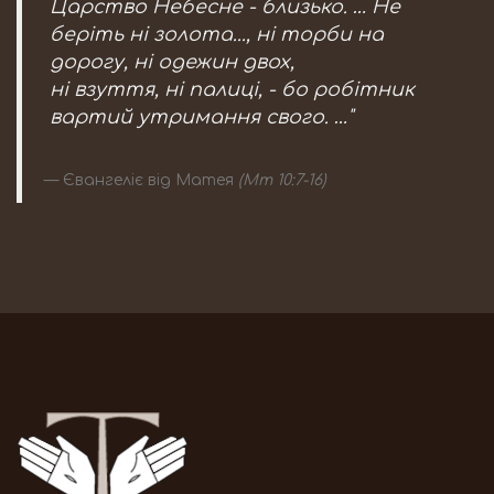
Царство Небесне - близько. … Не
беріть ні золота..., ні торби на
дорогу, ні одежин двох,
ні взуття, ні палиці, - бо робітник
вартий утримання свого. …"
Євангеліє від Матея
(Мт 10:7-16)