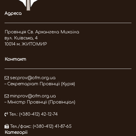
Адреса
Провінція Св. Архангела Михаїла
вул. Київська, 4
10014 м. ЖИТОМИР
Контакт
secprov@ofm.org.ua
– Секретаріат Провінції (Курія)
minprov@ofm.org.ua
– Міністр Провінції (Провінціал)
Тел.: (+380-412) 42-12-74
Тел./факс: (+380-412) 41-87-65
Категорії