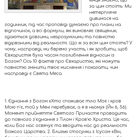
кінця знаємо, що
за цим стоїть. Ми
нетерпляче
дивимося на
годинник, під час проповіді думаємо про плани на
відпочинок, а всі формули, які вимовляє священик,
здаються довгими, незрозумілими та повністю
відірваними від реальності. Що ж за всім цим стоїть? У
чому, насправді, ми беремо участь, і як зробити, щоб
Євхаристія була часом поглиблення відносин із
Богом? Ось 10 фактів про Євхаристію, які можуть
повністю змінити твоє мислення і показати, чим
насправді є Свята Меса.
1. Єднання з Богом «Хто споживає тіло Моє і кров
Мою п’є, той у Мені перебуває, а я в ньому» (Йн 6, 56).
Момент прийняття Святого Причастя провадить
до повного з’єднання з Тілом і Кров’ю Христа. Це час,
коли Бог нас освячує та вводить нас до реальності
Божого Царства. 2. Близькі стосунки з Ісусом «Він,