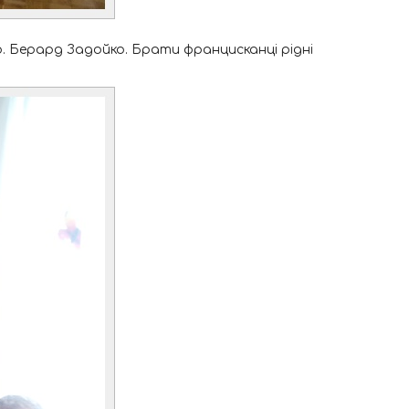
о. Берард Задойко. Брати францисканці рідні