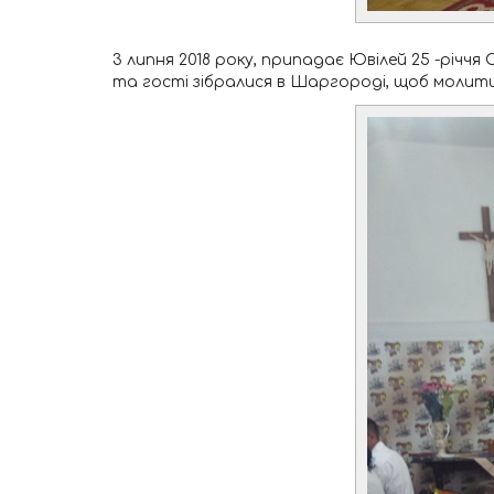
3 липня 2018 року, припадає Ювілей 25 -річ
та гості зібралися в Шаргороді, щоб молити