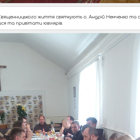
чя Священницького життя святкують о. Андрій Немченко та 
ся та привітати ювілярів.