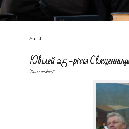
Лип
3
Ювілей 25 -річчя Священницьк
Життя провінції