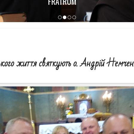
ого життя святкують о. Андрій Немчен