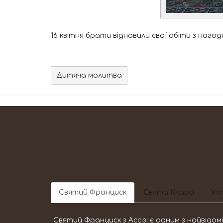
16 квітня брати відновили свої обіти з нагод
Дитяча молитва
Святий Франциск
Свята Клара
Уст
Святий Франциск з Ассізі є одним з найвідо