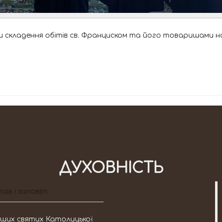
и складення обітів св. Франциском та його товаришами на р
ДУХОВНІСТЬ
ав і заповіт
міших святих Католицької