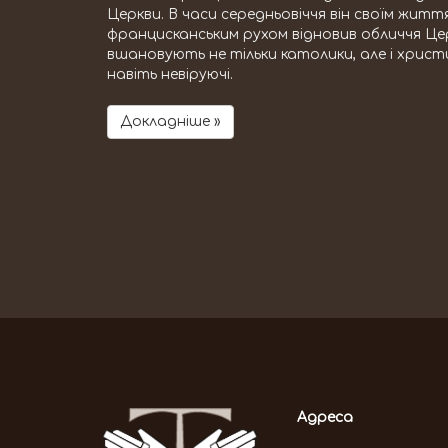
Церкви. В часи середньовіччя він своїм жит
францисканським рухом відновив обличчя Це
вшановують не тільки католики, але і христи
навіть невіруючі.
Докладніше »
Адреса