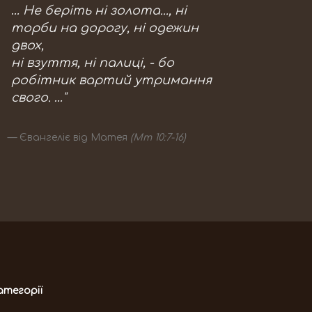
… Не беріть ні золота..., ні
торби на дорогу, ні одежин
двох,
ні взуття, ні палиці, - бо
робітник вартий утримання
свого. …"
Євангеліє від Матея
(Мт 10:7-16)
атегорії