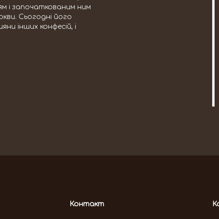
тям і започаткованим ним
ркви. Сьогодні його
яни інших конфесій, і
Контакт
К