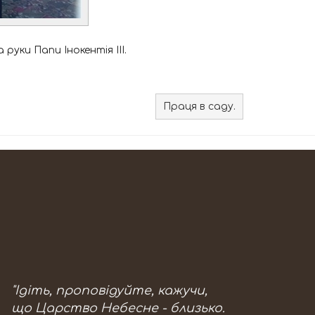
уки Папи Інокентія III.
Праця в саду.
"Ідіть, проповідуйте, кажучи,
що Царство Небесне - близько.