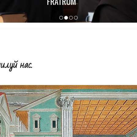
FRATRUM
милуй нас.