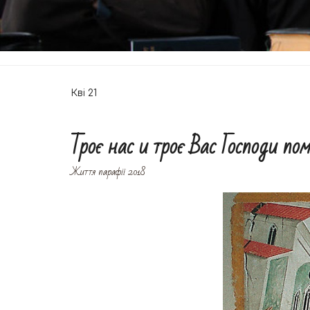
Кві
21
Троє нас и троє Вас Господи по
Життя парафії 2018