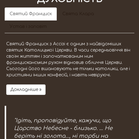
Святий Франциск
Свята Клара
Устав і заповіт
Святий Франциск з Ассізі є одним з найвідоміших
святих Католицької Церкви. В часи середньовіччя він
своїм життям і започаткованим ним
францисканським рухом відновив обличчя Церкви.
Сьогодні його вшановують не тільки католики, але і
християни інших конфесій, і навіть невіруючі.
Докладніше »
"Ідіть, проповідуйте, кажучи, що
Царство Небесне - близько. … Не
беріть ні золота..., ні торби на