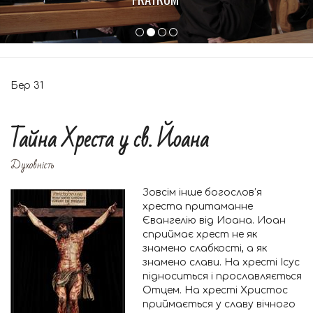
Бер
31
Тайна Хреста у св. Йоана
Духовність
Зовсім інше богослов’я
хреста притаманне
Євангелію від Иоана. Иоан
сприймає хрест не як
знамено слабкості, а як
знамено слави. На хресті Ісус
підноситься і прославляється
Отцем. На хресті Христос
приймається у славу вічного