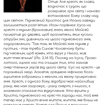
Отця. Але хрест, як слава,
водночас є судом, що
розкриває гріх світу і наново
встановлює Божу славу над
цим світом. Піднесений Христос для Иоана завжди
залишається розіп’ятим. Иоан порівнює Ісуса на
хресті з мідним (бронзовим) змієм, якого Мойсей
прикріпив до дерева, щоб ізраїльтяни, яких кусали
отруйні змії, дивлячись на цього піднесеного змія,
оздоровлялись: “Тож так, як Мойсей змія підняв у
пустині, – так треба Синові Чоловічому бути
під¬несеним, щоб кожен, хто вірує у Нього, жив
жит¬тям вічним” (Йо. 3,14-15). Погляд на Ісуса, Проко-
лотого, зцілює нас та очищає тих, хто зазнав
смер¬тельних укусів від цього світу. Ісус на хресті – це
поранений лікар. Асклепія, грецькою міфічною бога-
зцілителя зображали з жезлом, на якому прикріплено
змія. Хрест, з одного боку, відобра¬жає найглибшу
рану, яка нам загрожує, – рану смерті, з іншого, є
знаменом спасіння та відкуплення. Хто вірить у
Христа, піднесеного на хрес¬ті заради нас, той вже
тепер має у Христі вічне життя, життя, яке більш не
підвладне смерті. Хрест для Йоана є водночас