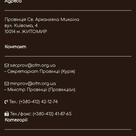
Адреса
Провінція Св. Архангела Михаїла
вул. Київська, 4
10014 м. ЖИТОМИР
Контакт
secprov@ofm.org.ua
– Секретаріат Провінції (Курія)
minprov@ofm.org.ua
– Міністр Провінції (Провінціал)
Тел.: (+380-412) 42-12-74
Тел./факс: (+380-412) 41-87-65
Категорії