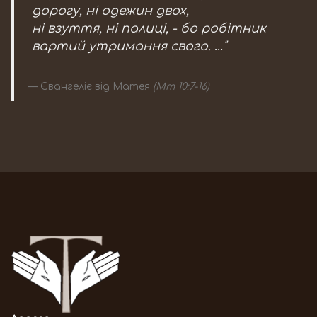
дорогу, ні одежин двох,
ні взуття, ні палиці, - бо робітник
вартий утримання свого. …"
Євангеліє від Матея
(Мт 10:7-16)