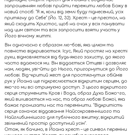
запрошенням любові прийти пережити любов Божу в
новий спосіб: “Я ж, коли від землі буду піднесений, усіх
притягну до Себе” (Йо. 12, 32). Хрест – це престол, на
який сходить Христос, щоб на очах у всіх панувати
над цим світом та всіх запросити взяти участь у
Його вічному житті.
Він одночасно є образом лю¬бові, яка цілком та
повністю відкривається. Ісус, Який простяг на хресті
руки, відмовляється від будь-якого захисту, до якого
часто вдаємося ми. Він віддається Отцеві і дозволяє
нам, людям, уві¬йти до Нього, пригорнутися до Його
любові. Від¬критий жест для простягнутих обіймів
рук у Йоана ще підкреслюється відкритим серцем, до
яко¬го ми всі отримуємо доступ. З цього відкритого
серця струменить Кров і Вода, образ Духа Божо¬го,
який виливається на нас, та образ любові Божої, яка
бажає пронизати нас та перемінити. “Відкритість
серця означає віддавання Найсокровеннішого та
Найглибиннішого для публічного вжитку; відкритий
звільнений простір доступний усім”.
Отож, як бачимо, в Йоана хрест – це символ переміни