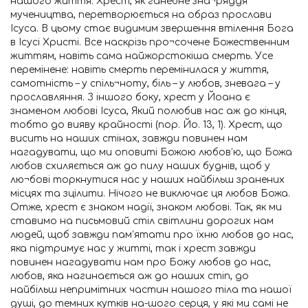
нашого життя. Хрест, як ганебне зна¬ряддя
мучеництва, перетворюється на образ прослави
Ісуса. В цьому стає видимим звершення втілення Бога
в Ісусі Христі. Все наскрізь про¬сочене Божественним
життям, навіть сама найжорстокіша смерть. Усе
перемінене: навіть смерть перемінилася у життя,
самотність – у спіль¬ноту, біль – у любов, зневага – у
прославляння. З іншого боку, хрест у Йоана є
знаменом любові Ісуса, Який полюбив нас аж до кінця,
тобто до вияву крайності (пор. Йо. 13, 1). Хрест, що
висить на наших стінах, завжди повинен нам
нагадувати, що ми оповиті Божою любов’ю, що Божа
любов схиляється аж до пилу наших буднів, щоб у
лю¬бові торкнутися нас у наших найбільш зранених
місцях та зцілити. Нічого не виключає ця любов Божа.
Отже, хрест є знаком надії, знаком любові. Так, як ми
ставимо на письмовий стіл світлини дорогих нам
людей, щоб завжди пам’ятати про їхню любов до нас,
яка підтримує нас у житті, так і хрест завжди
повинен нагадувати нам про Божу любов до нас,
любов, яка нагинається аж до наших стіп, до
найбільш непримітних частин нашого тіла та нашої
душі, до темних кутків на-шого серця, у які ми самі не