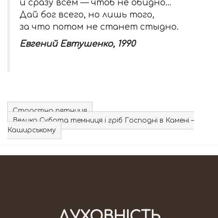
и сразу всем — чтоб не обидно…
Дай бог всего, но лишь того,
за что потом не станет стыдно.
Евгений Евтушенко, 1990
Страстна пятниця
Велика Субота темниця і гріб Господні в Камені –
Каширському
ДУХОВНІСТЬ