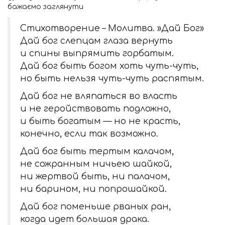
бажаємо заглянути
Стихотворение – Молитва. »Дай Бог»
Дай бог слепцам глаза вернуть
и спины выпрямить горбатым.
Дай бог быть богом хоть чуть-чуть,
но быть нельзя чуть-чуть распятым.
Дай бог не вляпаться во власть
и не геройствовать подложно,
и быть богатым — но не красть,
конечно, если так возможно.
Дай бог быть тертым калачом,
не сожранным ничьею шайкой,
ни жертвой быть, ни палачом,
ни барином, ни попрошайкой.
Дай бог поменьше рваных ран,
когда идет большая драка.