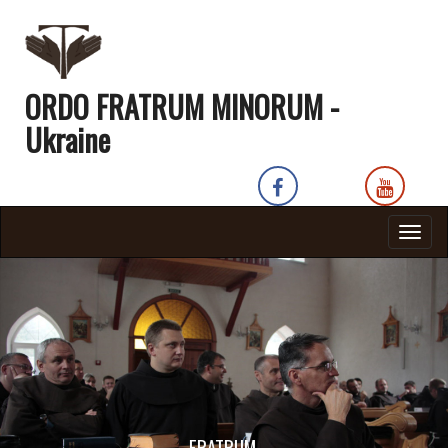
ORDO FRATRUM MINORUM -
Ukraine
Togg
navig
FRATRUM