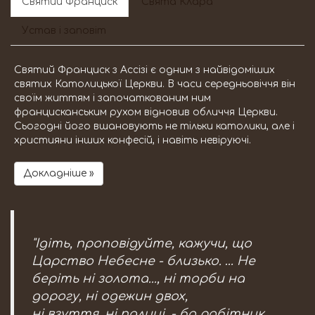
Святий Франциск
Свята Клара
Устав і заповіт
Святий Франциск з Ассізі є одним з найвідоміших
святих Католицької Церкви. В часи середньовіччя він
своїм життям і започаткованим ним
францисканським рухом відновив обличчя Церкви.
Сьогодні його вшановують не тільки католики, але і
християни інших конфесій, і навіть невіруючі.
Докладніше »
"Ідіть, проповідуйте, кажучи, що
Царство Небесне - близько. … Не
беріть ні золота..., ні торби на
дорогу, ні одежин двох,
ні взуття, ні палиці, - бо робітник