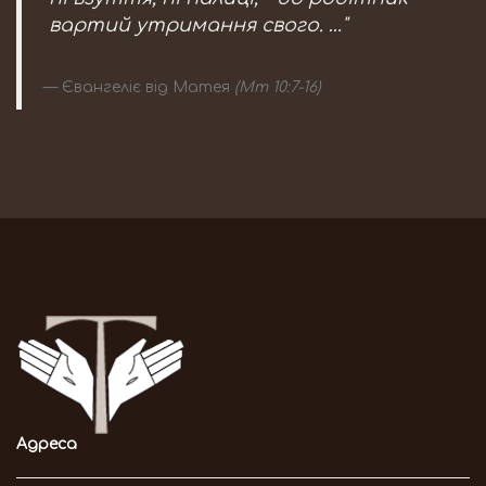
вартий утримання свого. …"
Євангеліє від Матея
(Мт 10:7-16)
Адреса