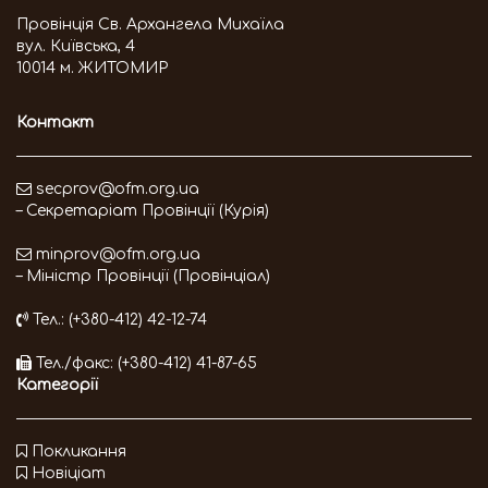
Провінція Св. Архангела Михаїла
вул. Київська, 4
10014 м. ЖИТОМИР
Контакт
secprov@ofm.org.ua
– Секретаріат Провінції (Курія)
minprov@ofm.org.ua
– Міністр Провінції (Провінціал)
Тел.: (+380-412) 42-12-74
Тел./факс: (+380-412) 41-87-65
Категорії
Покликання
Новіціат