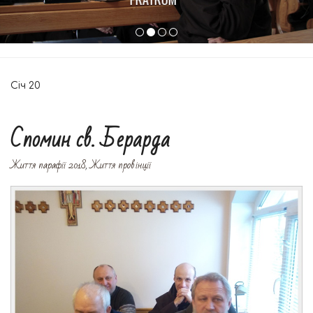
Січ
20
Спомин св. Берарда
Життя парафії 2018
,
Життя провінції