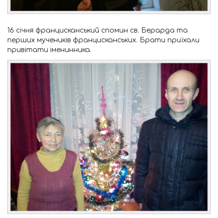
16 січня францисканський спомин св. Берарда та
перших мучеників францисканських. Брати приїхали
привітати іменинника.