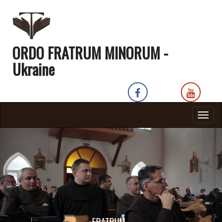
ORDO FRATRUM MINORUM -
Ukraine
Togg
navig
FRATRUM