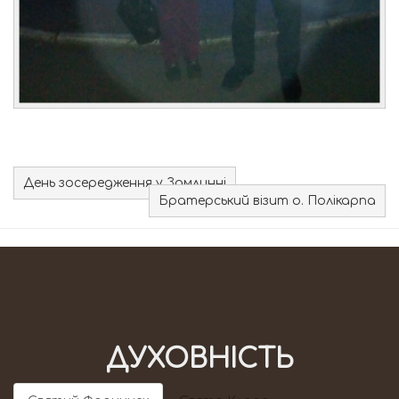
День зосередження у Замлинні
Братерський візит о. Полікарпа
ДУХОВНІСТЬ