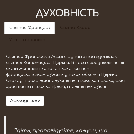
ДУХОВНІСТЬ
Святий Франциск
Свята Клара
Устав і заповіт
Святий Франциск з Ассізі є одним з найвідоміших
святих Католицької Церкви. В часи середньовіччя він
своїм життям і започаткованим ним
францисканським рухом відновив обличчя Церкви.
Сьогодні його вшановують не тільки католики, але і
християни інших конфесій, і навіть невіруючі.
Докладніше »
"Ідіть, проповідуйте, кажучи, що