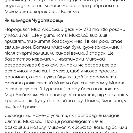
неушкодженою «…лежаще мокро перед образом св.
Миколая» на хорах Софії Київської.
Як виглядав Чудотворець
Народився Мир Лікійський десь між 270 та 286 роками
у Малій Азії. Ще у дитинстві Миколай вирішив
присвятити життя богослужінню. І в юні роки стає
священиком. Батьки Миколая були дуже заможними і
після смерті залишили синові великий спадок. Це
багатство невеликими частинами Миколай
роздаровував біднякам, аж поки не роздав все до
останньої монети. Не чекав, щоб у нього просили
допомоги, а сам шукав бідних, щоб їм допомогти.
Багато років святий Микола був єпископом у Мирах
(місто у сучасній Туреччині), тому його називають
Мир Лікійським. На початку ІV століття, під час гонінь
християн він був ув`язнений за віру. Помер, ймовірно, у
віці 65-70 років.
Сьогодні ми можемо уявити, як насправді виглядав
Святий Миколай. Про це розповідають вчені:
розкривши могилу Миколая Лікійського, вони здійснили