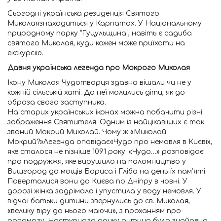
Сьогодні українська резиденція Святого
Миколаязнаходиться у Карпатах. У Національному
природному парку “Гуцульщина”, навіть є садиба
святого Миколая, куди кожен може приїхати на
екскурсію.
Давня українська легенда про Мокрого Миколая
Ікону Миколая Чудотворця здавна вішали чи не у
кожній сільській хаті. До неї молились діти, як до
образа свого заступника.
На старих українських іконах можна побачити різні
зображення Святителя. Одним із найцікавіших є так
званий Мокрий Миколай. Чому ж «Миколай
Мокрий?»Легенда оповідає«Чудо про немовля в Києві»,
яке сталося не пізніше 1091 року. «Чудо…» розповідає
про подружжя, яке вирушило на паломництво у
Вишгород до мощів Бориса і Гліба на день їх пам’яті.
Поверталися вони до Києва по Дніпру в човні. У
дорозі жінка задрімала і упустила у воду немовля. У
відчаї батьки дитини звернулись до св. Миколая,
«велику віру до нього маючи», з проханням про
допомогу. Наступного ранку дитина була знайдена