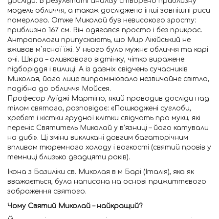
досліди. В результаті аналізу створено приблизну
модель обличчя, а також досліджено інші зовнішні риси
померлого. Отже Миколай був невисокого зросту:
приблизно 167 см. Він одягався просто і без прикрас.
Антропологи припускають, що Мир Лікійський не
вживав м`ясної їжі. У нього було мужнє обличчя та карі
очі. Шкіра – оливкового відтінку, чітко виражене
підборіддя і вилиці. А із давніх свідчень сучасників
Миколая, його лице випромінювало незвичайне світло,
подібно до обличчя Мойсея.
Професор Луїджі Мартіно, який проводив досліди над
тілом святого, розповідає: «Пошкоджені суглоби,
хребет і кістки грудної клітки свідчать про муки, які
переніс Святитель Миколай у в’язниці – його катували
на дибі». Ці зміни викликані довгим багаторічним
впливом тюремного холоду і вогкості (святий провів у
темниці близько двадцяти років).
Ікона з Базиліки св. Миколая в м Барі (Італія), яка як
вважається, була написана на основі прижиттєвого
зображення святого.
Чому Святий Миколай – найкращий?