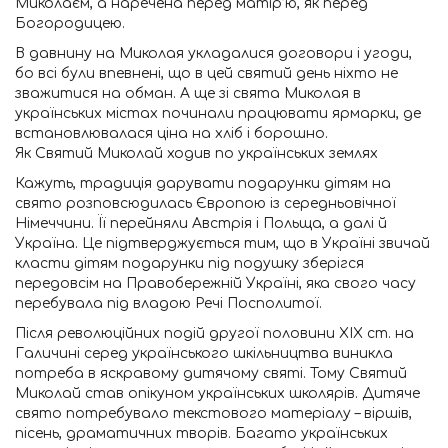
Миколаєм, а наречена перед матір’ю, як перед
Богородицею.
В давнину на Миколая укладалися договори і угоди,
бо всі були впевнені, що в цей святий день ніхто не
зважитися на обман. А ще зі свята Миколая в
українських містах починали працювати ярмарки, де
встановлювалася ціна на хліб і борошно.
Як Святий Миколай ходив по українських землях
Кажуть, традиція дарувати подарунки дітям на
свято розповсюдилась Європою із середньовічної
Німеччини. Її перейняли Австрія і Польща, а далі й
Україна. Це підтверджується тим, що в Україні звичай
класти дітям подарунки під подушку зберігся
передовсім на Правобережній Україні, яка свого часу
перебувала під владою Речі Посполитої.
Після революційних подій другої половини ХІХ ст. на
Галичині серед українського шкільництва виникла
потреба в яскравому дитячому святі. Тому Святий
Миколай став опікуном українських школярів. Дитяче
свято потребувало текстового матеріалу – віршів,
пісень, драматичних творів. Багато українських