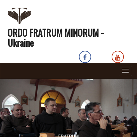
ORDO FRATRUM MINORUM -
Ukraine
Togg
navig
FRATRUM