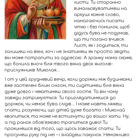
листи. Ти старанно
вимальовуватимеш на
аркуші кожне слово,
намагаючись писати
чітко і без помилок, щоб
дідусь бува не подумав,
що ти погано вчився.
Лист, як і годиться, ти
залишеш на вікні, хоч і не знатимеш як просто звідти
він може потрапити за адресою. А зранку мама скаже,
що бачила вночі біля твого вікна двох янголів-
прислужників Миколая…
І от у цей грудневий вечір, коли доріжки між будинками
вже застелені білим снігом, ти сидітимеш біля вікна
дуже довго і чекатимеш свого гостя. Та він чому
завжди затримується. Ти приглядатимешся до
доріжок, чи немає бува слідів… І може навіть ляжеш
спати, розуміючи, що дітей дуже багато і Миколай
квапиться, та може не встигнути до вашої хати. Ну,
а під ранок обов’язково трапиться диво! Ти
прокинешся від того, що щось заважає спати. Ти
просунеш руку під неї – і знайдеш пакунок. Неможливо