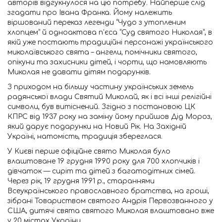
авторів відгукнулося на цю потребу. Найперше слід
згадати про Івана Франка. Йому належить
віршований переказ легенди “Чудо з утопленим
хлопцем” й одноактова п’єса “Суд святого Николая”, в
якій уже постають традиційні персонажі українського
миколаївського свята – ангели, помічники святого,
опікуни та захисники дітей, і чорти, що намовляють
Миколая не давати дітям подарунків.
З приходом на більшу частину українських земель
радянської влади Святий Миколай, як і всі інші релігійні
символи, був витіснений. Згідно з постановою ЦК
КПРС від 1937 року на заміну йому прийшов Дід Мороз,
який дарує подарунки на Новий Рік. На Західній
Україні, натомість, традиція збереглася.
У Києві перше офіційне свято Миколая було
влаштоване 19 грудня 1990 року для 700 хлопчиків і
дівчаток — сиріт та дітей з багатодітних сімей.
Через рік, 19 грудня 1991 р., стараннями
Всеукраїнського православного братства, на гроші,
зібрані Товариством святого Андрія Первозванного у
США, дитячі свята святого Миколая влаштовано вже
у 20 містах України.