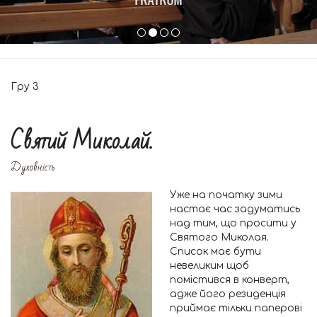
Гру
3
Святий Миколай.
Духовність
Уже на початку зими
настає час задуматись
над тим, що просити у
Святого Миколая.
Список має бути
невеликим щоб
помістився в конверт,
адже його резиденція
приймає тільки паперові