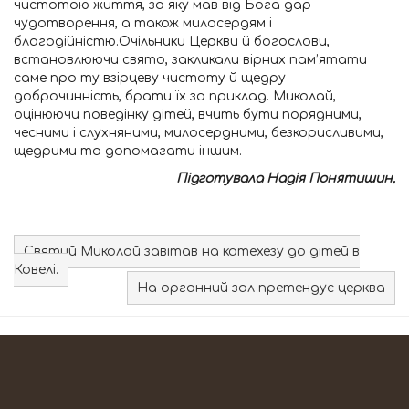
чистотою життя, за яку мав від Бога дар
чудотворення, а також милосердям і
благодійністю.Очільники Церкви й богослови,
встановлюючи свято, закликали вірних пам’ятати
саме про ту взірцеву чистоту й щедру
доброчинність, брати їх за приклад. Миколай,
оцінюючи поведінку дітей, вчить бути порядними,
чесними і слухняними, милосердними, безкорисливими,
щедрими та допомагати іншим.
Підготувала Надія Понятишин.
Святий Миколай завітав на катехезу до дітей в
Ковелі.
На органний зал претендує церква