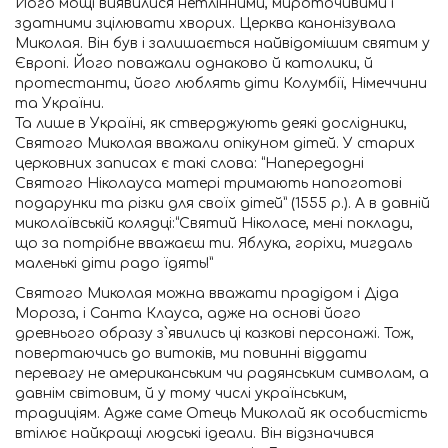
Його мощі виявилися нетлінними, мироточивими і
здатними зцілювати хворих. Церква канонізувала
Миколая. Він був і залишається найвідомішим святим у
Європі. Його поважали однаково й католики, й
протестанти, його люблять діти Колумбії, Німеччини
та України.
Та лише в Україні, як стверджують деякі дослідники,
Святого Миколая вважали опікуном дітей. У старих
церковних записах є такі слова: “Напередодні
Святого Ніколауса матері тримають напоготові
подарунки та різки для своїх дітей” (1555 р.). А в давній
миколаївській колядці:“Святий Ніколасе, мені поклади,
що за потрібне вважаєш ти. Яблука, горіхи, мигдаль
маленькі діти радо їдять!”
Святого Миколая можна вважати прадідом і Діда
Мороза, і Санта Клауса, адже на основі його
древнього образу з`явились ці казкові персонажі. Тож,
повертаючись до витоків, ми повинні віддати
перевагу не американським чи радянським символам, а
давнім світовим, й у тому числі українським,
традиціям. Адже саме Отець Миколай як особистість
втілює найкращі людські ідеали. Він відзначився