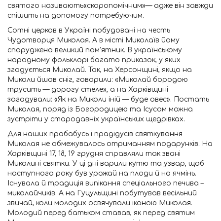
святого називають«скоропомічним»— адже він завжди
спішить на допомогу потребуючим.
Сотні церков в Україні побудовані на честь
Чудотворця Миколая. А в місті Миколаїв йому
споруджено великий пам’ятник. В українському
народному фольклорі багато приказок, у яких
згадується Миколай. Так, на Херсонщині, якщо на
Миколи йшов сніг, говорили: «Миколай бородою
трусить — дорогу стеле», а на Харківщині
загадували: «Як на Миколи іній — буде овес». Постать
Миколая, поряд із Богородицею та Ісусом можна
зустріти у стародавніх українських щедрівках.
Для наших прабабусь і прадідусів святкування
Миколая не обмежувалось отриманням подарунків. На
Харківщині 17, 18, 19 грудня справляли так звані
Миколині святки. У ці дні варили кутю та узвар, щоб
наступного року був урожай на плоди й на ячмінь.
Існувала й традиція випікання спеціального печива –
миколайчиків. А на Гуцульщині побутував весільний
звичай, коли молодих освячували іконою Миколая.
Молодий перед батьком ставав, як перед святим