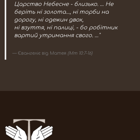
Царство Небесне - близько. … Не
беріть ні золота..., ні торби на
дорогу, ні одежин двох,
ні взуття, ні палиці, - бо робітник
вартий утримання свого. …"
Євангеліє від Матея
(Мт 10:7-16)