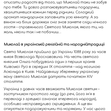
описати радості від того, що Миколай таки не забув
про тебе. Ти довго розпаковуватимеш подарунки,
хвалитимешся кожним перед рідними. Солодкий
аромат мандаринок заповнить усю кімнату. А за
вікном на білих доріжках сніг знов замете сліди нічного
гостя – справжнього Святого Миколая, якого ти, на
жаль, ніколи так і не побачиш…
Миколай в українській релігійній та народнійтрадиції
Свято Миколая прийшло до України 1088 року за часів
князя Всеволода Ярославовича. На честь святого
княгиня Ольга побудувала один з перших храмів
Київської Русі в середині IX століття – над могилою
Аскольда в Києві. Найдавнішу збережену українську
ікону святого Миколая датують початком XIV
століття.
Українці з давніх часів вважають Миколая святим –
заступником простого люду (до речі, його ім’я в
перекладі з грецької означає «перемога народу»),
особливо несправедливо скривджених. А ще він
опікується подорожуючими та моряками. У нас цього