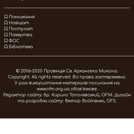
Покликання
Новіціат
Постулат
Пожертва
ФОС
Бібліотека
© 2006-2020 Провінція Св. Архангела Михаїла.
Copyright. All rights reserved. Всі права застережено.
У разі використання матеріалів посилання на
www.ofm.org.ua
обов'язкове.
Редактор сайту:
бр. Кирило Тополевський, OFM
. Дизайн
та розробка сайту:
Віктор Войтенко, OFS
.