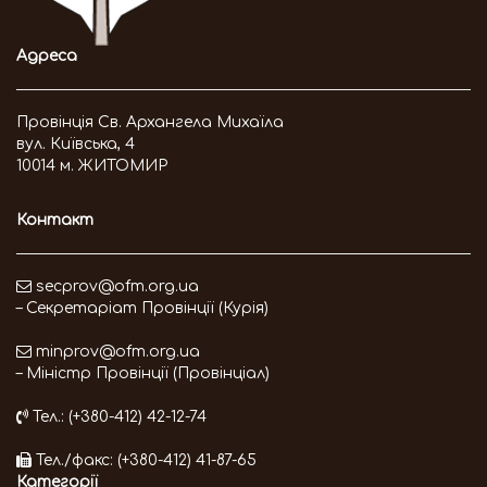
Адреса
Провінція Св. Архангела Михаїла
вул. Київська, 4
10014 м. ЖИТОМИР
Контакт
secprov@ofm.org.ua
– Секретаріат Провінції (Курія)
minprov@ofm.org.ua
– Міністр Провінції (Провінціал)
Тел.: (+380-412) 42-12-74
Тел./факс: (+380-412) 41-87-65
Категорії