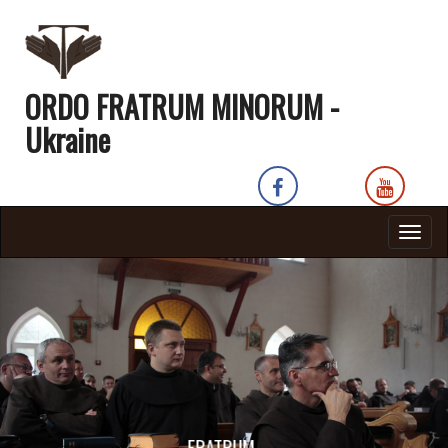
ORDO FRATRUM MINORUM -
Ukraine
Togg
navig
FRATRUM