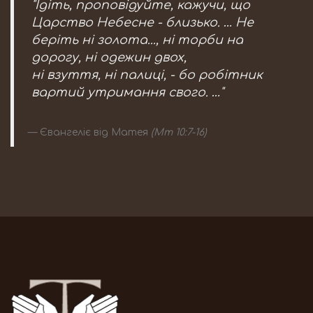
"Ідіть, проповідуйте, кажучи, що
Царство Небесне - близько. … Не
беріть ні золота..., ні торби на
дорогу, ні одежин двох,
ні взуття, ні палиці, - бо робітник
вартий утримання свого. …"
Євангеліє від Матея
(Мт 10:7-16)