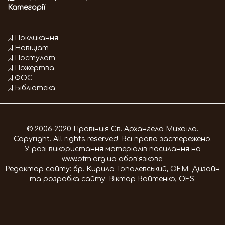
Категорії
Покликання
Новіціат
Постулат
Пожертва
ФОС
Бібліотека
© 2006-2020 Провінція Св. Архангела Михаїла.
Copyright. All rights reserved. Всі права застережено.
У разі використання матеріалів посилання на
www.ofm.org.ua
обов'язкове.
Редактор сайту:
бр. Кирило Тополевський, OFM
. Дизайн
та розробка сайту:
Віктор Войтенко, OFS
.