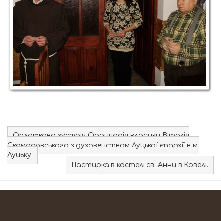
Оплаткова зустріч Ординарія владики Віталія
Скомаровського з духовенством Луцької єпархії в м.
Луцьку.
Пастирка в костелі св. Анни в Ковелі.