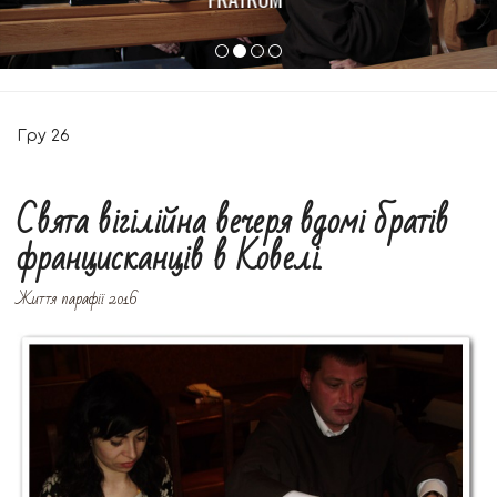
Гру
26
Свята вігілійна вечеря вдомі братів
францисканців в Ковелі.
Життя парафії 2016