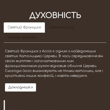
ДУХОВНІСТЬ
Святий Франциск
Свята Клара
Устав і заповіт
Святий Франциск з Ассізі є одним з найвідоміших
святих Католицької Церкви. В часи середньовіччя він
своїм життям і започаткованим ним
францисканським рухом відновив обличчя Церкви.
Сьогодні його вшановують не тільки католики, але і
християни інших конфесій, і навіть невіруючі.
Докладніше »