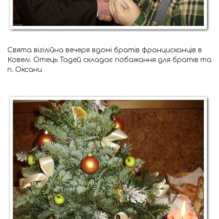
Свята вігілійна вечеря вдомі братів францисканців в
Ковелі. Отець Тадей складає побажання для братів та
п. Оксани