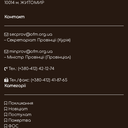
10014 м. ЖИТОМИР
Контакт
secprov@ofm.org.ua
– Секретаріат Провінції (Курія)
minprov@ofm.org.ua
– Міністр Провінції (Провінціал)
Тел.: (+380-412) 42-12-74
Тел./факс: (+380-412) 41-87-65
Категорії
Покликання
Новіціат
Постулат
Пожертва
ФОС