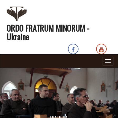
ORDO FRATRUM MINORUM -
Ukraine
Togg
navig
FRATRUM