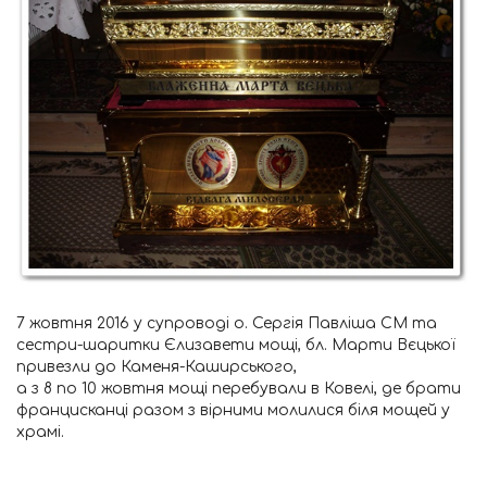
7 жовтня 2016 у супроводі о. Сергія Павліша СМ та
сестри-шаритки Єлизавети мощі, бл. Марти Вєцької
привезли до Каменя-Каширського,
а з 8 по 10 жовтня мощі перебували в Ковелі, де брати
францисканці разом з вірними молилися біля мощей у
храмі.