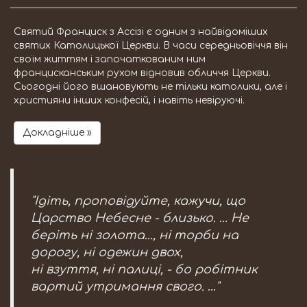
Святий Франциск з Ассізі є одним з найвідоміших
святих Католицької Церкви. В часи середньовіччя він
своїм життям і започаткованим ним
францисканським рухом відновив обличчя Церкви.
Сьогодні його вшановують не тільки католики, але і
християни інших конфесій, і навіть невіруючі.
Докладніше »
"Ідіть, проповідуйте, кажучи, що
Царство Небесне - близько. … Не
беріть ні золота..., ні торби на
дорогу, ні одежин двох,
ні взуття, ні палиці, - бо робітник
вартий утримання свого. …"