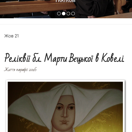
Жов
21
Реліквії бл. Марти Вєцької в Ковелі.
Життя парафії 2016