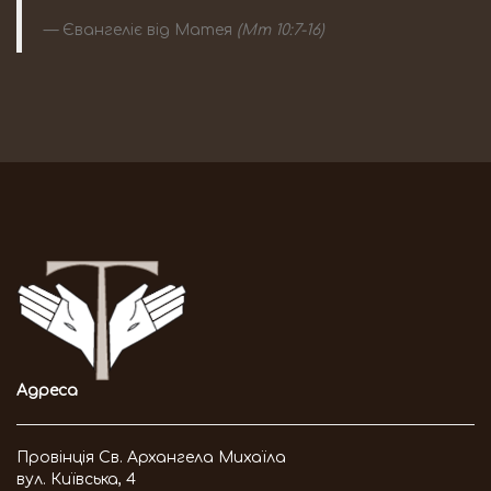
Євангеліє від Матея
(Мт 10:7-16)
Адреса
Провінція Св. Архангела Михаїла
вул. Київська, 4