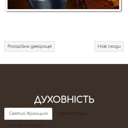
Розарійна декорація
Нові сходи
ДУХОВНІСТЬ
Святий Франциск
Свята Клара
Устав і заповіт