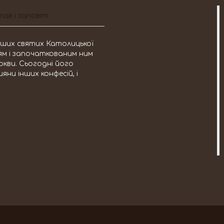
ав і заповіт
міших святих Католицької
тям і започаткованим ним
ркви. Сьогодні його
яни інших конфесій, і