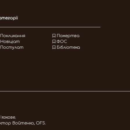
атегорії
Покликання
Пожертва
Новіціат
ФОС
Постулат
Бібліотека
'язкове.
іктор Войтенко, OFS
.