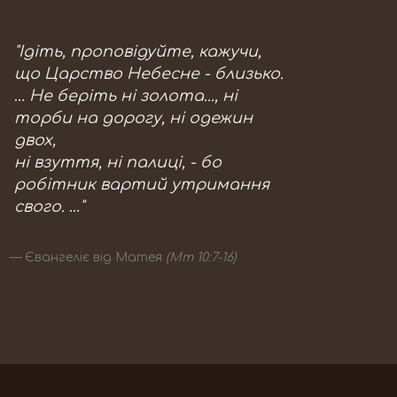
"Ідіть, проповідуйте, кажучи,
що Царство Небесне - близько.
… Не беріть ні золота..., ні
торби на дорогу, ні одежин
двох,
ні взуття, ні палиці, - бо
робітник вартий утримання
свого. …"
Євангеліє від Матея
(Мт 10:7-16)