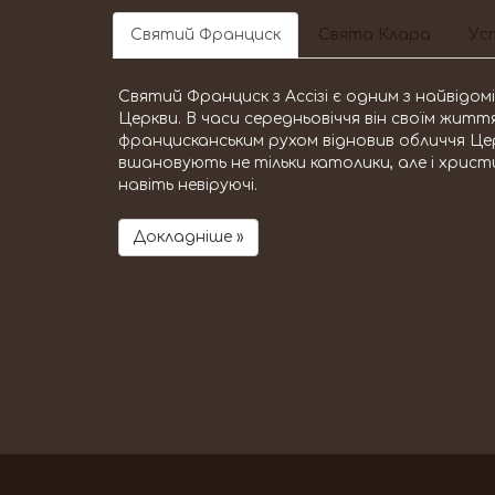
Святий Франциск
Свята Клара
Уст
Святий Франциск з Ассізі є одним з найвідо
Церкви. В часи середньовіччя він своїм жит
францисканським рухом відновив обличчя Це
вшановують не тільки католики, але і христи
навіть невіруючі.
Докладніше »