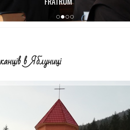
FRATRUM
сканців в Яблуниці