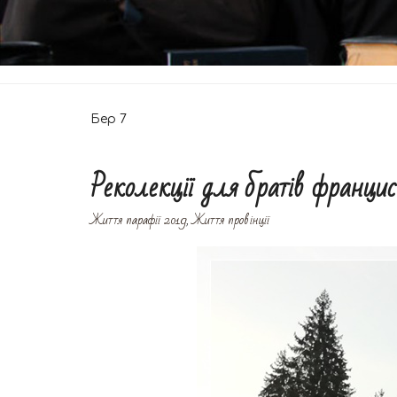
Бер
7
Реколекції для братів франци
Життя парафії 2019
,
Життя провінції