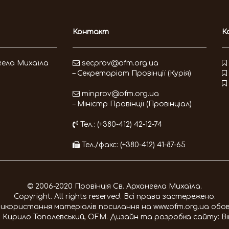
Контакт
К
гела Михаїла
secprov@ofm.org.ua
– Секретаріат Провінції (Курія)
minprov@ofm.org.ua
– Міністр Провінції (Провінціал)
Тел.: (+380-412) 42-12-74
Тел./факс: (+380-412) 41-87-65
© 2006-2020 Провінція Св. Архангела Михаїла.
Copyright. All rights reserved. Всі права застережено.
 використання матеріалів посилання на
www.ofm.org.ua
обов
. Кирило Тополевський, OFM
. Дизайн та розробка сайту:
В