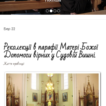
Бер
22
Реколекції в парафії Матері Божої
Допомоги вірних у Судовій Вишні.
Життя провінції