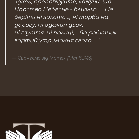
"Ідіть, проповідуйте, кажучи, що
Царство Небесне - близько. … Не
беріть ні золота..., ні торби на
дорогу, ні одежин двох,
ні взуття, ні палиці, - бо робітник
вартий утримання свого. …"
Євангеліє від Матея
(Мт 10:7-16)