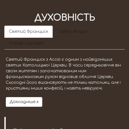
ДУХОВНІСТЬ
Святий Франциск
Свята Клара
Устав і заповіт
Святий Франциск з Ассізі є одним з найвідоміших
святих Католицької Церкви. В часи середньовіччя він
своїм життям і започаткованим ним
францисканським рухом відновив обличчя Церкви.
Сьогодні його вшановують не тільки католики, але і
християни інших конфесій, і навіть невіруючі.
Докладніше »