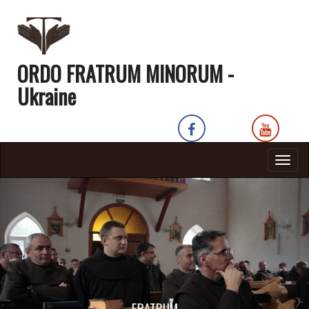
ORDO FRATRUM MINORUM -
Ukraine
Togg
navig
MINORUM