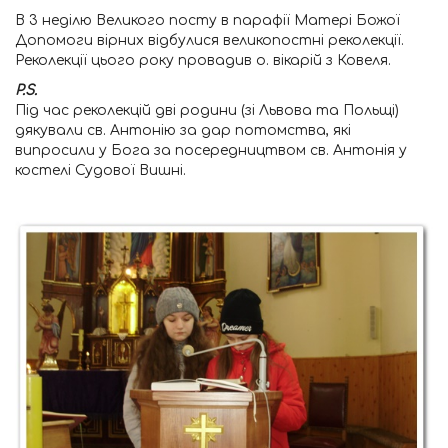
В 3 неділю Великого посту в парафії Матері Божої
Допомоги вірних відбулися великопостні реколекції.
Реколекції цього року провадив о. вікарій з Ковеля.
P.S.
Під час реколекцій дві родини (зі Львова та Польщі)
дякували св. Антонію за дар потомства, які
випросили у Бога за посередництвом св. Антонія у
костелі Судової Вишні.