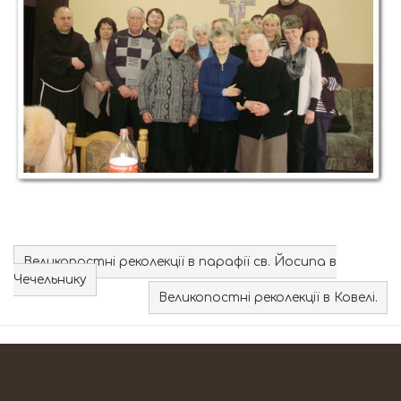
Великопостні реколекції в парафії св. Йосипа в
Чечельнику
Великопостні реколекції в Ковелі.