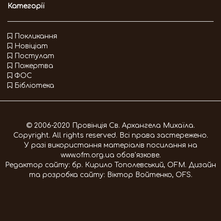
Категорії
Покликання
Новіціат
Постулат
Пожертва
ФОС
Бібліотека
© 2006-2020 Провінція Св. Архангела Михаїла.
Copyright. All rights reserved. Всі права застережено.
У разі використання матеріалів посилання на
www.ofm.org.ua
обов'язкове.
Редактор сайту:
бр. Кирило Тополевський, OFM
. Дизайн
та розробка сайту:
Віктор Войтенко, OFS
.