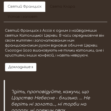
Святий Франциск
Свята Клара
Устав і заповіт
Святий Франциск з Ассізі є одним з найвідоміших
святих Католицької Церкви. В часи середньовіччя він
своїм життям і започаткованим ним
францисканським рухом відновив обличчя Церкви.
Сьогодні його вшановують не тільки католики, але і
християни інших конфесій, і навіть невіруючі.
Докладніше »
"Ідіть, проповідуйте, кажучи, що
Царство Небесне - близько. … Не
беріть ні золота..., ні торби на
дорогу, ні одежин двох,