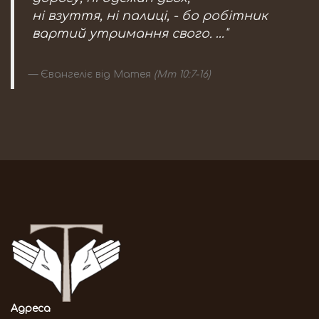
ні взуття, ні палиці, - бо робітник
вартий утримання свого. …"
Євангеліє від Матея
(Мт 10:7-16)
Адреса