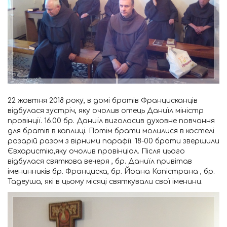
22 жовтня 2018 року, в домі братів Францисканців
відбулася зустріч, яку очолив отець Даниїл міністр
провінції. 16.00 бр. Даниїл виголосив духовне повчання
для братів в каплиці. Потім брати молилися в костелі
розарій разом з вірними парафії. 18-00 брати звершили
Євхаристію,яку очолив провінціал. Після цього
відбулася святкова вечеря , бр. Даниїл привітав
іменинників бр. Франциска, бр. Йоана Капістрана , бр.
Тадеуша, які в цьому місяці святкували свої іменини.