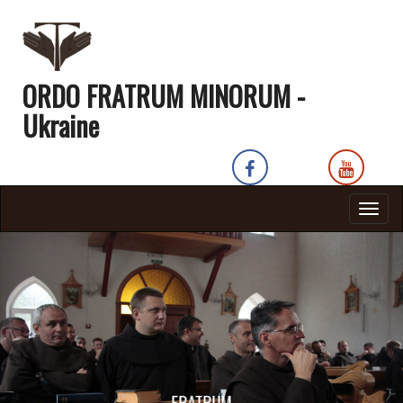
ORDO FRATRUM MINORUM -
Ukraine
Togg
navig
RUM