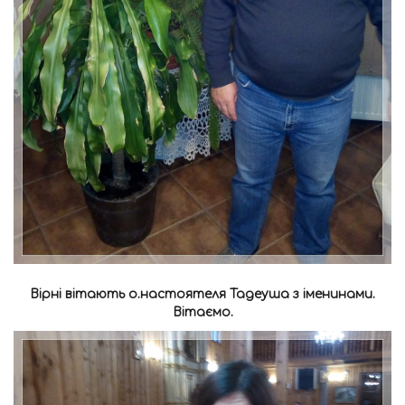
Вірні вітають о.настоятеля Тадеуша з іменинами.
Вітаємо.