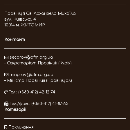
Провінція Св. Архангела Михаїла
вул. Київська, 4
10014 м. ЖИТОМИР
Контакт
secprov@ofm.org.ua
– Секретаріат Провінції (Курія)
minprov@ofm.org.ua
– Міністр Провінції (Провінціал)
Тел.: (+380-412) 42-12-74
Тел./факс: (+380-412) 41-87-65
Категорії
Покликання