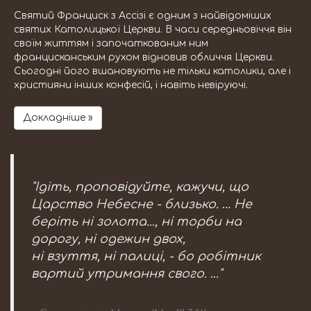
Святий Франциск з Ассізі є одним з найвідоміших
святих Католицької Церкви. В часи середньовіччя він
своїм життям і започаткованим ним
францисканським рухом відновив обличчя Церкви.
Сьогодні його вшановують не тільки католики, але і
християни інших конфесій, і навіть невіруючі.
Докладніше »
"Ідіть, проповідуйте, кажучи, що
Царство Небесне - близько. … Не
беріть ні золота..., ні торби на
дорогу, ні одежин двох,
ні взуття, ні палиці, - бо робітник
вартий утримання свого. …"