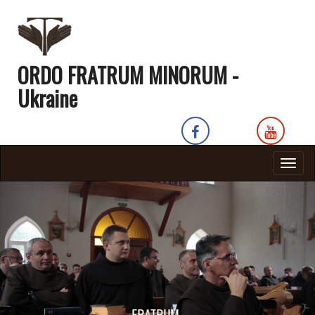
ORDO FRATRUM MINORUM -
Ukraine
Togg
navig
FRATRUM