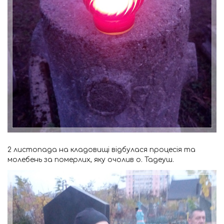
2 листопада на кладовищі відбулася процесія та
молебень за померлих, яку очолив о. Тадеуш.