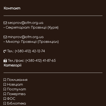
Контакт
secprov@ofm.org.ua
– Секретаріат Провінції (Курія)
minprov@ofm.org.ua
– Міністр Провінції (Провінціал)
Тел.: (+380-412) 42-12-74
Тел./факс: (+380-412) 41-87-65
Категорії
Покликання
Новіціат
Постулат
Пожертва
ФОС
Бібліотека