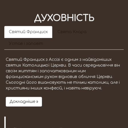
ДУХОВНІСТЬ
Святий Франциск
Свята Клара
Устав і заповіт
Святий Франциск з Ассізі є одним з найвідоміших
святих Католицької Церкви. В часи середньовіччя він
своїм життям і започаткованим ним
францисканським рухом відновив обличчя Церкви.
Сьогодні його вшановують не тільки католики, але і
християни інших конфесій, і навіть невіруючі.
Докладніше »