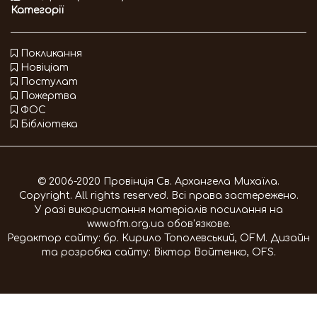
Категорії
Покликання
Новіціат
Постулат
Пожертва
ФОС
Бібліотека
© 2006-2020 Провінція Св. Архангела Михаїла.
Copyright. All rights reserved. Всі права застережено.
У разі використання матеріалів посилання на
www.ofm.org.ua
обов'язкове.
Редактор сайту:
бр. Кирило Тополевський, OFM
. Дизайн
та розробка сайту:
Віктор Войтенко, OFS
.