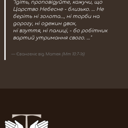
"Ідіть, проповідуйте, кажучи, що
Царство Небесне - близько. … Не
беріть ні золота..., ні торби на
дорогу, ні одежин двох,
ні взуття, ні палиці, - бо робітник
вартий утримання свого. …"
Євангеліє від Матея
(Мт 10:7-16)