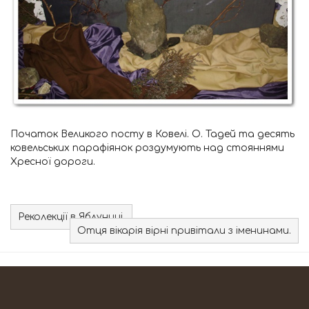
Початок Великого посту в Ковелі. О. Тадей та десять
ковельських парафіянок роздумують над стояннями
Хресної дороги.
Реколекції в Яблуниці.
Отця вікарія вірні привітали з іменинами.