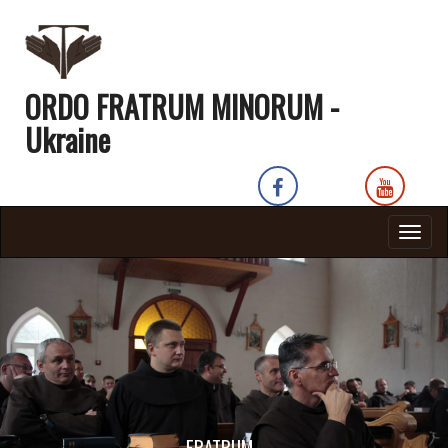
ORDO FRATRUM MINORUM -
Ukraine
Togg
navig
FRATRUM