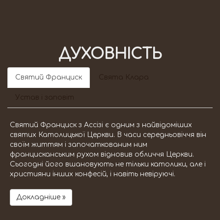
ДУХОВНІСТЬ
Святий Франциск
Свята Клара
Устав і заповіт
Святий Франциск з Ассізі є одним з найвідоміших
святих Католицької Церкви. В часи середньовіччя він
своїм життям і започаткованим ним
францисканським рухом відновив обличчя Церкви.
Сьогодні його вшановують не тільки католики, але і
християни інших конфесій, і навіть невіруючі.
Докладніше »