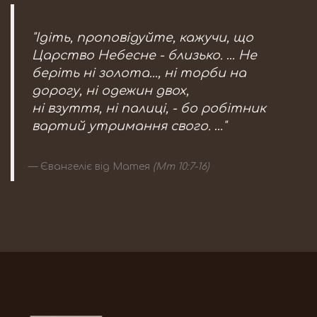
"Ідіть, проповідуйте, кажучи, що
Царство Небесне - близько. … Не
беріть ні золота..., ні торби на
дорогу, ні одежин двох,
ні взуття, ні палиці, - бо робітник
вартий утримання свого. …"
Євангеліє від Матея
(Мт 10:7-16)