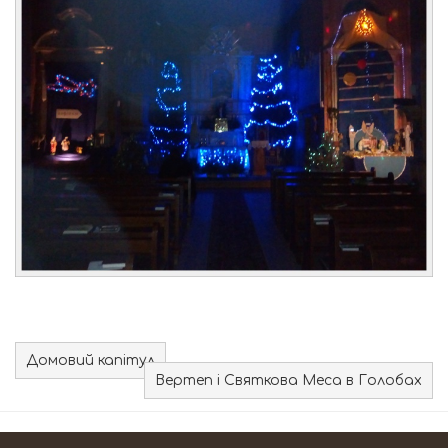
Домовий капітул
Вертеп і Святкова Меса в Голобах