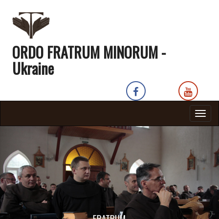
ORDO FRATRUM MINORUM -
Ukraine
Togg
navig
FRATRUM