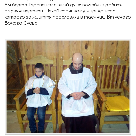
Альберта Туровського, який дуже полюбляв робити
різдвяні вертепи. Нехай спочиває у мирі Христа,
котрого за жииття прославляв в таємниці Втіленого
Божого Слова.