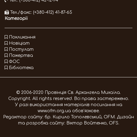
Тел.: (+380-412) 42-12-74
Тел./факс: (+380-412) 41-87-65
Категорії
Покликання
Новіціат
Постулат
Пожертва
ФОС
Бібліотека
© 2006-2020 Провінція Св. Архангела Михаїла.
Copyright. All rights reserved. Всі права застережено.
У разі використання матеріалів посилання на
www.ofm.org.ua
обов'язкове.
Редактор сайту:
бр. Кирило Тополевський, OFM
. Дизайн
та розробка сайту:
Віктор Войтенко, OFS
.