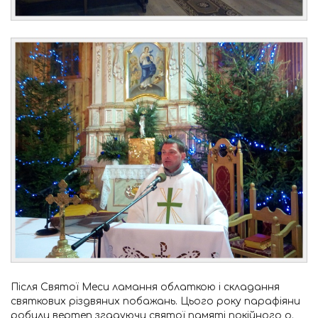
Після Святої Меси ламання облаткою і складання
святкових різдвяних побажань. Цього року парафіяни
робили вертеп згадуючи святої памяті покійного о.