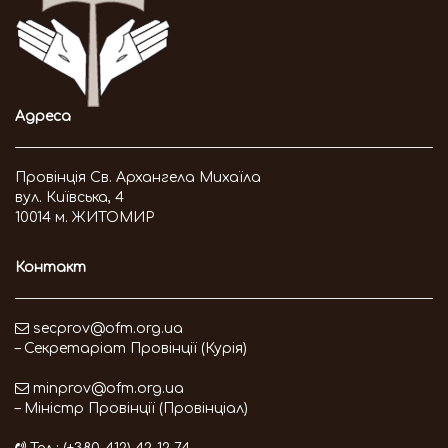
Адреса
Провінція Св. Архангела Михаїла
вул. Київська, 4
10014 м. ЖИТОМИР
Контакт
secprov@ofm.org.ua
– Секретаріат Провінції (Курія)
minprov@ofm.org.ua
– Міністр Провінції (Провінціал)