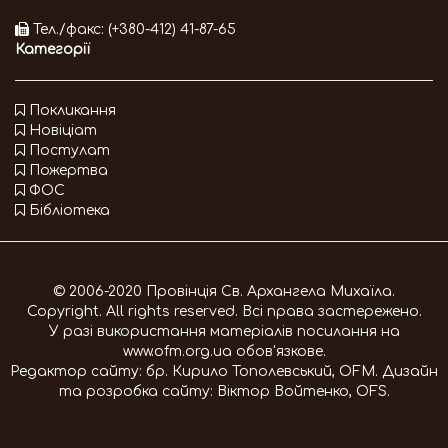
Тел./факс: (+380-412) 41-87-65
Категорії
Покликання
Новіціат
Постулат
Пожертва
ФОС
Бібліотека
© 2006-2020 Провінція Св. Архангела Михаїла.
Copyright. All rights reserved. Всі права застережено.
У разі використання матеріалів посилання на
www.ofm.org.ua
обов'язкове.
Редактор сайту:
бр. Кирило Тополевський, OFM
. Дизайн
та розробка сайту:
Віктор Войтенко, OFS
.