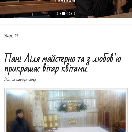
Жов
17
Пані Ліля майстерно та з любов’ю
прикрашає вітар квітами.
Життя парафії 2017