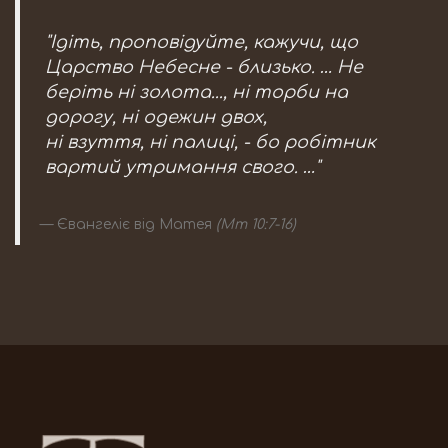
"Ідіть, проповідуйте, кажучи, що
Царство Небесне - близько. … Не
беріть ні золота..., ні торби на
дорогу, ні одежин двох,
ні взуття, ні палиці, - бо робітник
вартий утримання свого. …"
Євангеліє від Матея
(Мт 10:7-16)