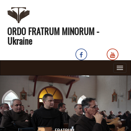
ORDO FRATRUM MINORUM -
Ukraine
Togg
navig
FRATRUM