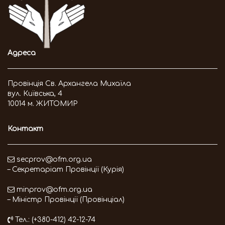
Адреса
Провінція Св. Архангела Михаїла
вул. Київська, 4
10014 м. ЖИТОМИР
Контакт
secprov@ofm.org.ua
– Секретаріат Провінції (Курія)
minprov@ofm.org.ua
– Міністр Провінції (Провінціал)
Тел.: (+380-412) 42-12-74