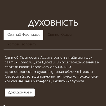
ДУХОВНІСТЬ
Святий Франциск
Свята Клара
Устав і заповіт
Святий Франциск з Ассізі є одним з найвідоміших
святих Католицької Церкви. В часи середньовіччя він
своїм життям і започаткованим ним
францисканським рухом відновив обличчя Церкви.
Сьогодні його вшановують не тільки католики, але і
християни інших конфесій, і навіть невіруючі.
Докладніше »