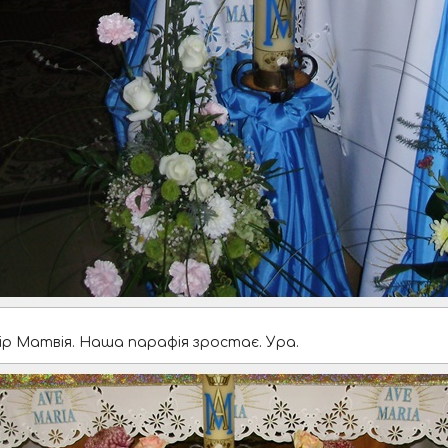
ір Матвія. Наша парафія зростає. Ура.