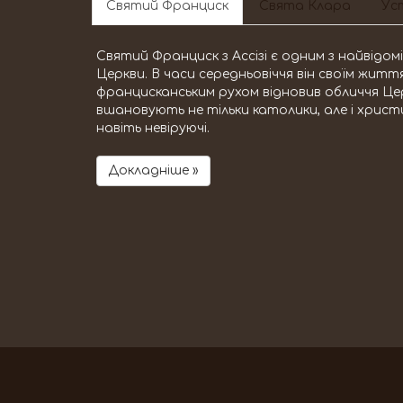
Святий Франциск
Свята Клара
Уст
Святий Франциск з Ассізі є одним з найвідо
Церкви. В часи середньовіччя він своїм жит
францисканським рухом відновив обличчя Це
вшановують не тільки католики, але і христи
навіть невіруючі.
Докладніше »