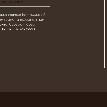
ав і заповіт
міших святих Католицької
тям і започаткованим ним
ркви. Сьогодні його
яни інших конфесій, і