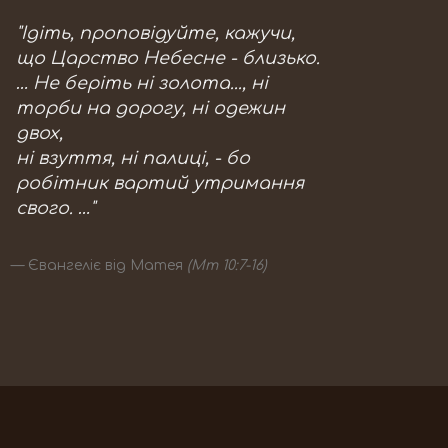
"Ідіть, проповідуйте, кажучи,
що Царство Небесне - близько.
… Не беріть ні золота..., ні
торби на дорогу, ні одежин
двох,
ні взуття, ні палиці, - бо
робітник вартий утримання
свого. …"
Євангеліє від Матея
(Мт 10:7-16)