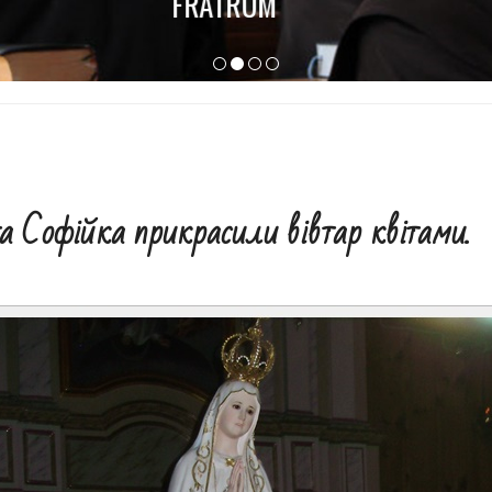
FRATRUM
а Софійка прикрасили вівтар квітами.