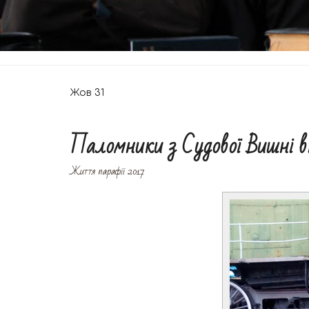
Жов
31
Паломники з Судової Вишні ві
Життя парафії 2017