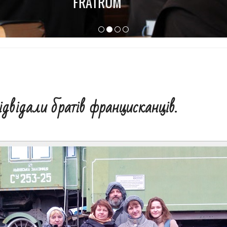
FRATRUM
двідали братів францисканців.