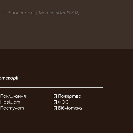
Євангеліє від Матея
(Мт 10:7-16)
атегорії
Покликання
Пожертва
Новіціат
ФОС
Постулат
Бібліотека