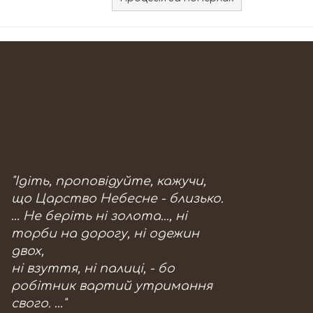
"Ідіть, проповідуйте, кажучи,
що Царство Небесне - близько.
… Не беріть ні золота..., ні
торби на дорогу, ні одежин
двох,
ні взуття, ні палиці, - бо
робітник вартий утримання
свого. …"