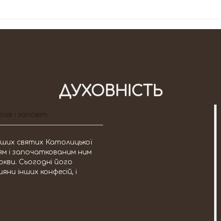
ДУХОВНІСТЬ
ав і заповіт
міших святих Католицької
тям і започаткованим ним
ркви. Сьогодні його
яни інших конфесій, і