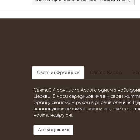
Святий Франциск
Свята Клара
Уст
Святий Франциск з Ассізі є одним з найвідо
Церкви. В часи середньовіччя він своїм жит
францисканським рухом відновив обличчя Це
вшановують не тільки католики, але і христи
навіть невіруючі.
Докладніше »