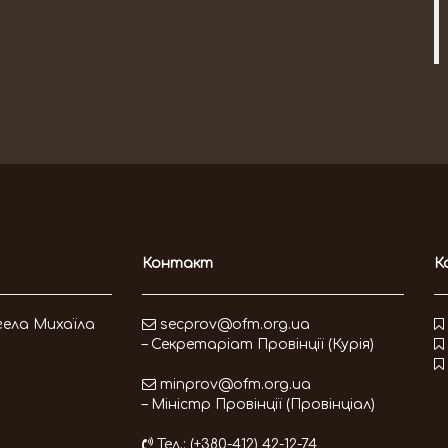
Контакт
К
гела Михаїла
secprov@ofm.org.ua
– Секретаріат Провінції (Курія)
minprov@ofm.org.ua
– Міністр Провінції (Провінціал)
Тел.: (+380-412) 42-12-74