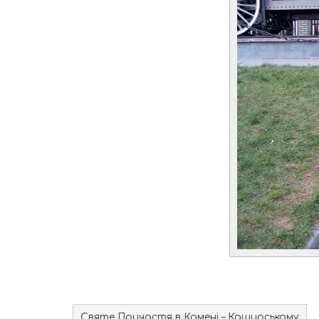
Святе Причастя в Камені – Каширському