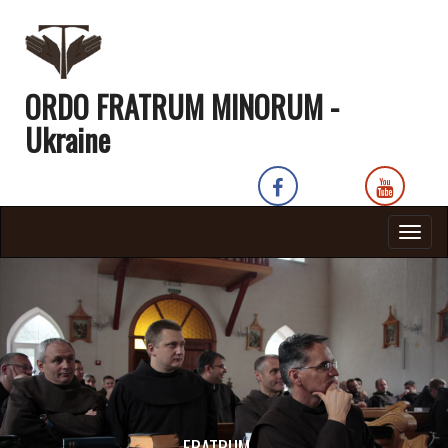
ORDO FRATRUM MINORUM -
Ukraine
Togg
navig
FRATRUM