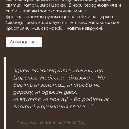
святих Католицької Церкви. В часи середньовіччя він
своїм життям і започаткованим ним
францисканським рухом відновив обличчя Церкви.
Сьогодні його вшановують не тільки католики, але і
християни інших конфесій, і навіть невіруючі.
Докладніше »
"Ідіть, проповідуйте, кажучи, що
Царство Небесне - близько. … Не
беріть ні золота..., ні торби на
дорогу, ні одежин двох,
ні взуття, ні палиці, - бо робітник
вартий утримання свого. …"
Євангеліє від Матея
(Мт 10:7-16)