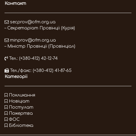
Контакт
secprov@ofm.org.ua
– Секретаріат Провінції (Курія)
minprov@ofm.org.ua
– Міністр Провінції (Провінціал)
Тел.: (+380-412) 42-12-74
Тел./факс: (+380-412) 41-87-65
Категорії
Покликання
Новіціат
Постулат
Пожертва
ФОС
Бібліотека