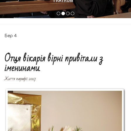
Бер
4
Отця вікарія вірні привітали з
іменинами.
Життя парафії 2017