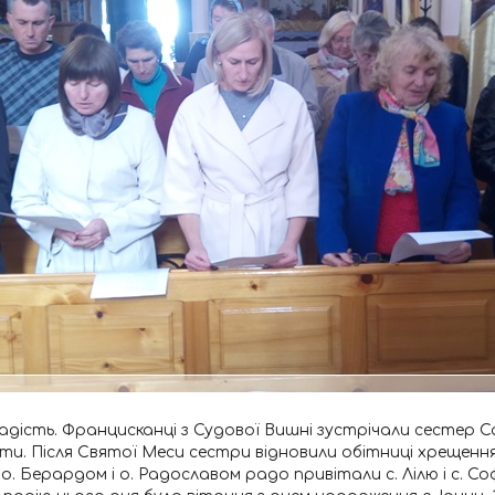
адість. Францисканці з Судової Вишні зустрічали сестер Софі
ти. Після Святої Меси сестри відновили обітниці хрещенн
о. Берардом і о. Радославом радо привітали с. Лілю і с. С