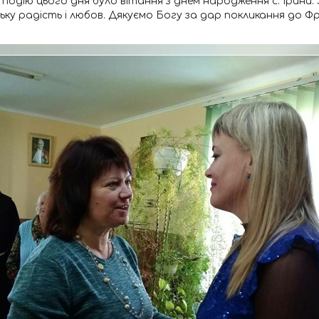
 подію цього дня було вітання з днем народження с. Ірини
ку радість і любов. Дякуємо Богу за дар покликання до Ф