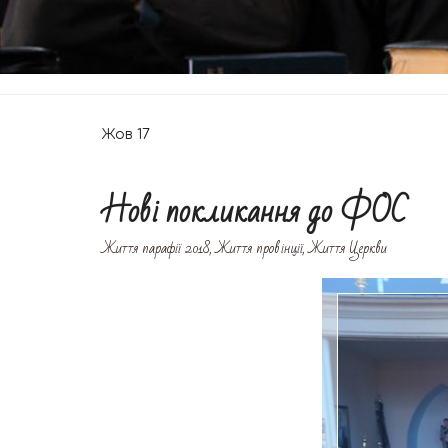
M
Жов
17
Нові покликання до ФОС
Життя парафії 2018
,
Життя провінції
,
Життя Церкви