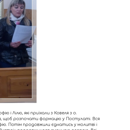
ю і Лілю, які приїхали з Ковеля з о.
я, щоб розпочати формацію у Постулаті. Вся
офію. Потім продовжили єднатись у молитві і