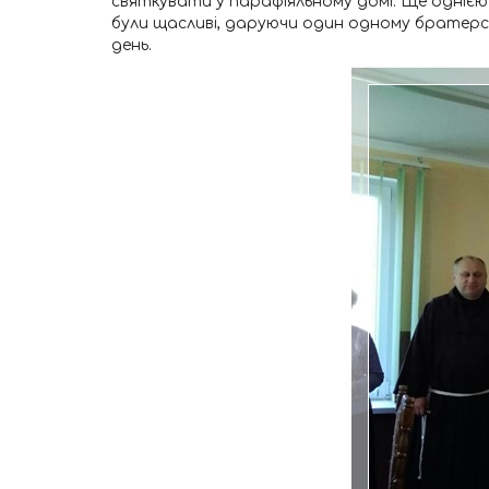
святкувати у парафіяльному домі. Ще однією
були щасливі, даруючи один одному братерсь
день.