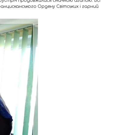
. Зустріч продовжилася смачною агапою. Всі
ранцисканського Ордену Світських і гарний