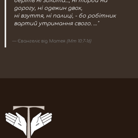
беріть ні золота..., ні торби на
дорогу, ні одежин двох,
ні взуття, ні палиці, - бо робітник
вартий утримання свого. …"
Євангеліє від Матея
(Мт 10:7-16)