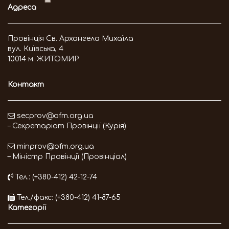
Адреса
Провінція Св. Архангела Михаїла
вул. Київська, 4
10014 м. ЖИТОМИР
Контакт
secprov@ofm.org.ua
– Секретаріат Провінції (Курія)
minprov@ofm.org.ua
– Міністр Провінції (Провінціал)
Тел.: (+380-412) 42-12-74
Тел./факс: (+380-412) 41-87-65
Категорії