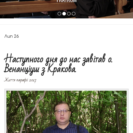
Лип
26
Наступного дня до нас завітав о.
Венанціуш з Кракова.
Життя парафії 2017