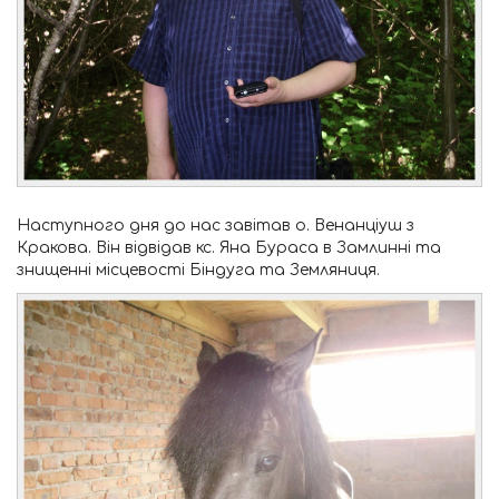
Наступного дня до нас завітав о. Венанціуш з
Кракова. Він відвідав кс. Яна Бураса в Замлинні та
знищенні місцевості Біндуга та Земляниця.