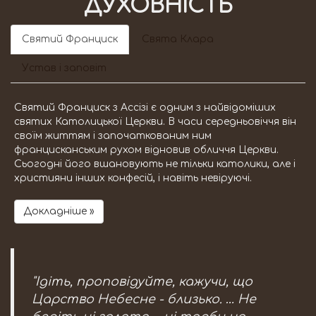
ДУХОВНІСТЬ
Святий Франциск
Свята Клара
Устав і заповіт
Святий Франциск з Ассізі є одним з найвідоміших
святих Католицької Церкви. В часи середньовіччя він
своїм життям і започаткованим ним
францисканським рухом відновив обличчя Церкви.
Сьогодні його вшановують не тільки католики, але і
християни інших конфесій, і навіть невіруючі.
Докладніше »
"Ідіть, проповідуйте, кажучи, що
Царство Небесне - близько. … Не