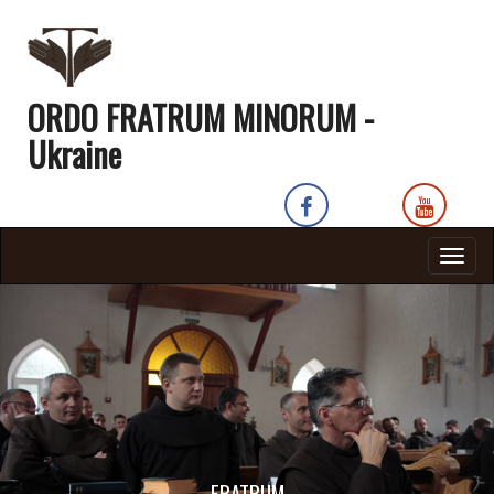
ORDO FRATRUM MINORUM -
Ukraine
Togg
navig
FRATRUM