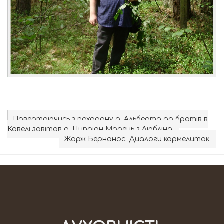
Повертаючись з похорону о. Альберта до братів в
Ковелі завітав о. Ципріан Морець з Любліна.
Жорж Бернанос. Диалоги кармелиток.