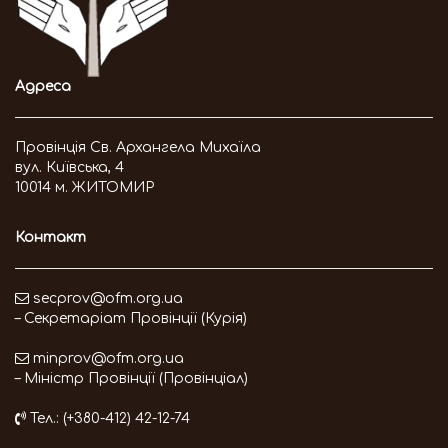
Адреса
Провінція Св. Архангела Михаїла
вул. Київська, 4
10014 м. ЖИТОМИР
Контакт
secprov@ofm.org.ua
– Секретаріат Провінції (Курія)
minprov@ofm.org.ua
– Міністр Провінції (Провінціал)
Тел.: (+380-412) 42-12-74