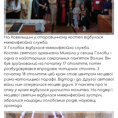
На Ковельщині у старовинному костелі відбулася
міжконфесійна служба.
У Голобах відбулася міжконфесійна служба.
Костел святого архангела Михаїла у селищі Голоби –
одна із найстаріших сакральних пам’яток Волині. Він
був зруйнований на початку 17 століття, потім
розбудовувався впродовж чотирьох століть. З
початку 18 століття цей храм став центром місцевої
римо-католицької парафії. Відтоді і до Другої світової
війни ним опікувалися місцеві дідичі. У пам’ять про їх
опіку у храмі відбулася урочиста молитва. На подвір’ї
місцевої святині відбулася міжконфесійна зустріч,
зібралися нащадки голобських родів, науковці,
громада.