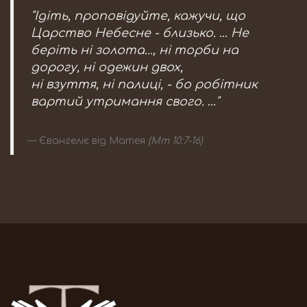
"Ідіть, проповідуйте, кажучи, що
Царство Небесне - близько. … Не
беріть ні золота..., ні торби на
дорогу, ні одежин двох,
ні взуття, ні палиці, - бо робітник
вартий утримання свого. …"
Євангеліє від Матея
(Мт 10:7-16)