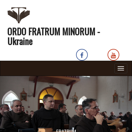
ORDO FRATRUM MINORUM -
Ukraine
Togg
navig
MINORUM