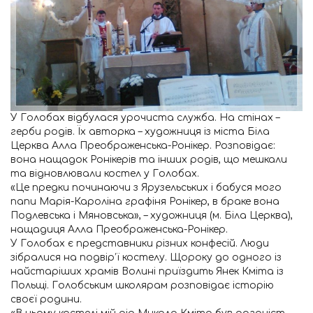
У Голобах відбулася урочиста служба. На стінах –
герби родів. Їх авторка – художниця із міста Біла
Церква Алла Преображенська-Ронікер. Розповідає:
вона нащадок Ронікерів та інших родів, що мешкали
та відновлювали костел у Голобах.
«Це предки починаючи з Ярузельських і бабуся мого
папи Марія-Кароліна графіня Ронікер, в браке вона
Подлевська і Мяновська», – художниця (м. Біла Церква),
нащадиця Алла Преображенська-Ронікер.
У Голобах є представники різних конфесій. Люди
зібралися на подвір’ї костелу. Щороку до одного із
найстаріших храмів Волині приїздить Янек Кміта із
Польщі. Голобським школярам розповідає історію
своєї родини.