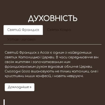
ДУХОВНІСТЬ
Святий Франциск
Свята Клара
Устав і заповіт
Святий Франциск з Ассізі є одним з найвідоміших
святих Католицької Церкви. В часи середньовіччя він
своїм життям і започаткованим ним
францисканським рухом відновив обличчя Церкви.
Сьогодні його вшановують не тільки католики, але і
християни інших конфесій, і навіть невіруючі.
Докладніше »