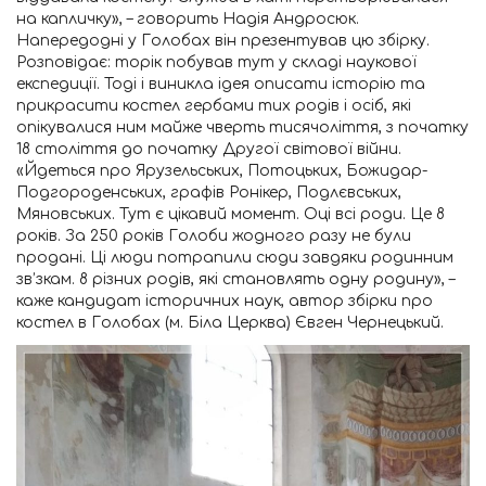
на капличку», – говорить Надія Андросюк.
Напередодні у Голобах він презентував цю збірку.
Розповідає: торік побував тут у складі наукової
експедиції. Тоді і виникла ідея описати історію та
прикрасити костел гербами тих родів і осіб, які
опікувалися ним майже чверть тисячоліття, з початку
18 століття до початку Другої світової війни.
«Йдеться про Ярузельських, Потоцьких, Божидар-
Подгороденських, графів Ронікер, Подлєвських,
Мяновських. Тут є цікавий момент. Оці всі роди. Це 8
років. За 250 років Голоби жодного разу не були
продані. Ці люди потрапили сюди завдяки родинним
зв’зкам. 8 різних родів, які становлять одну родину», –
каже кандидат історичних наук, автор збірки про
костел в Голобах (м. Біла Церква) Євген Чернецький.