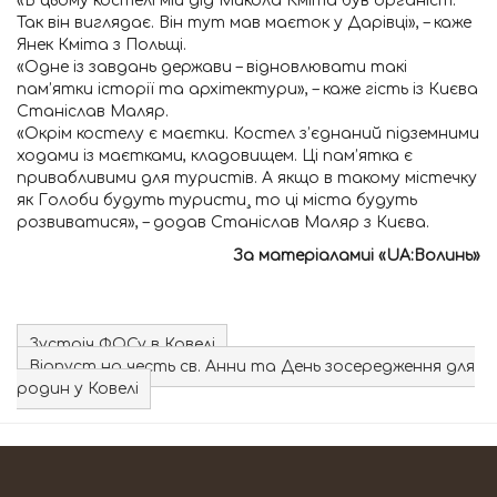
«В цьому костелі мій дід Микола Кміта був органіст.
Так він виглядає. Він тут мав маєток у Дарівці», – каже
Янек Кміта з Польщі.
«Одне із завдань держави – відновлювати такі
пам’ятки історії та архітектури», – каже гість із Києва
Станіслав Маляр.
«Окрім костелу є маєтки. Костел з’єднаний підземними
ходами із маєтками, кладовищем. Ці пам’ятка є
привабливими для туристів. А якщо в такому містечку
як Голоби будуть туристи¸ то ці міста будуть
розвиватися», – додав Станіслав Маляр з Києва.
За матеріаламиі «UA:Волинь»
Зустріч ФОСу в Ковелі
Відпуст на честь св. Анни та День зосередження для
родин у Ковелі