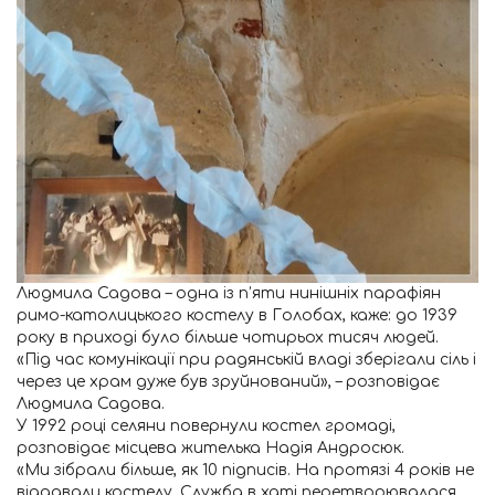
Людмила Садова – одна із п’яти нинішніх парафіян
римо-католицького костелу в Голобах, каже: до 1939
року в приході було більше чотирьох тисяч людей.
«Під час комунікації при радянській владі зберігали сіль і
через це храм дуже був зруйнований», – розповідає
Людмила Садова.
У 1992 році селяни повернули костел громаді,
розповідає місцева жителька Надія Андросюк.
«Ми зібрали більше, як 10 підписів. На протязі 4 років не
віддавали костелу. Служба в хаті перетворювалася