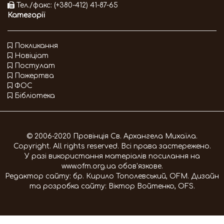
Тел./факс: (+380-412) 41-87-65
Категорії
Покликання
Новіціат
Постулат
Пожертва
ФОС
Бібліотека
© 2006-2020 Провінція Св. Архангела Михаїла.
Copyright. All rights reserved. Всі права застережено.
У разі використання матеріалів посилання на
www.ofm.org.ua
обов'язкове.
Редактор сайту:
бр. Кирило Тополевський, OFM
. Дизайн
та розробка сайту:
Віктор Войтенко, OFS
.