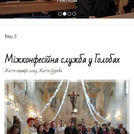
Вер
5
Міжконфесійна служба у Голобах
Життя парафії 2019
,
Життя Церкви