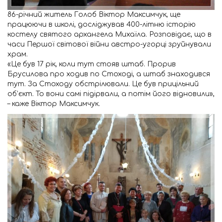
86-річний житель Голоб Віктор Максимчук, ще
працюючи в школі, досліджував 400-літню історію
костелу святого архангела Михаїла. Розповідає, що в
часи Першої світової війни австро-угорці зруйнували
храм.
«Це був 17 рік, коли тут стояв штаб. Прорив
Брусилова про ходив по Стоході, а штаб знаходився
тут. За Стоходу обстрілювали. Це був прицільний
об’єкт. То вони самі підірвали, а потім його відновили»,
– каже Віктор Максимчук.