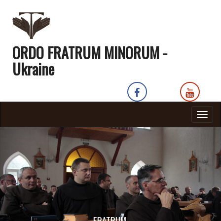
ORDO FRATRUM MINORUM -
Ukraine
Togg
navig
FRATRUM