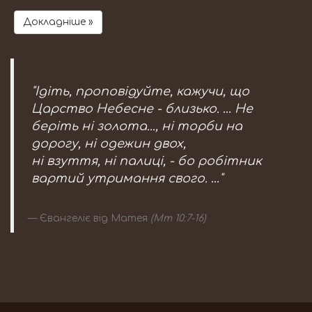
Докладніше »
"Ідіть, проповідуйте, кажучи, що
Царство Небесне - близько. … Не
беріть ні золота..., ні торби на
дорогу, ні одежин двох,
ні взуття, ні палиці, - бо робітник
вартий утримання свого. …"
Євангеліє від Матея
(Мт 10:7-16)