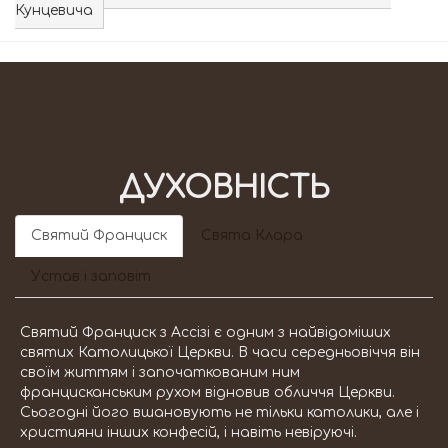
Кунцевича
ДУХОВНІСТЬ
Святий Франциск
Свята Клара
Устав і заповіт
Святий Франциск з Ассізі є одним з найвідоміших
святих Католицької Церкви. В часи середньовіччя він
своїм життям і започаткованим ним
францисканським рухом відновив обличчя Церкви.
Сьогодні його вшановують не тільки католики, але і
християни інших конфесій, і навіть невіруючі.