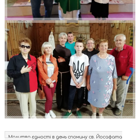
Молитва єдності в день спомину св. Йосафата