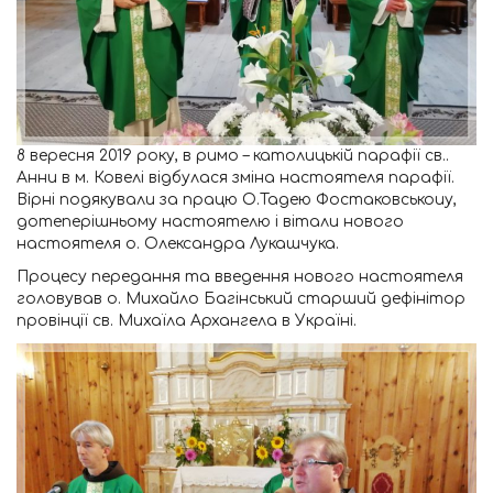
8 вересня 2019 року, в римо – католицькій парафії св..
Анни в м. Ковелі відбулася зміна настоятеля парафії.
Вірні подякували за працю О.Тадею Фостаковськоиу,
дотеперішньому настоятелю і вітали нового
настоятеля о. Олександра Лукашчука.
Процесу передання та введення нового настоятеля
головував о. Михайло Багінський старший дефінітор
провінції св. Михаїла Архангела в Україні.