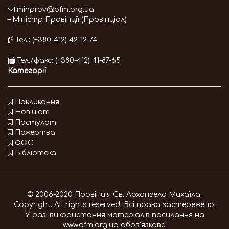
minprov@ofm.org.ua
– Міністр Провінції (Провінціал)
Тел.: (+380-412) 42-12-74
Тел./факс: (+380-412) 41-87-65
Категорії
Покликання
Новіціат
Постулат
Пожертва
ФОС
Бібліотека
© 2006-2020 Провінція Св. Архангела Михаїла.
Copyright. All rights reserved. Всі права застережено.
У разі використання матеріалів посилання на
www.ofm.org.ua
обов'язкове.