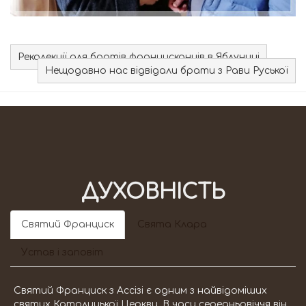
Реколекції для братів францисканців в Яблуниці
Нещодавно нас відвідали брати з Рави Руської
ДУХОВНІСТЬ
Святий Франциск
Свята Клара
Устав і заповіт
Святий Франциск з Ассізі є одним з найвідоміших
святих Католицької Церкви. В часи середньовіччя він