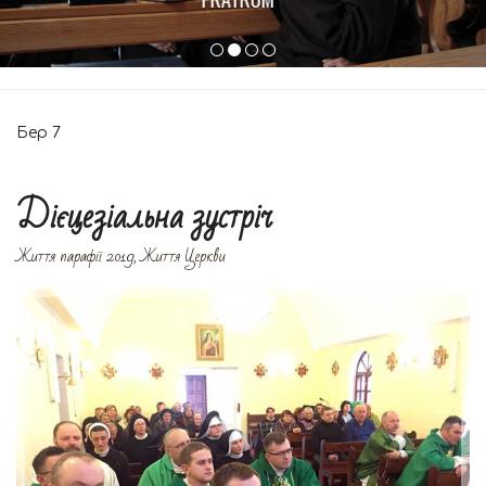
Бер
7
Дієцезіальна зустріч
Життя парафії 2019
,
Життя Церкви