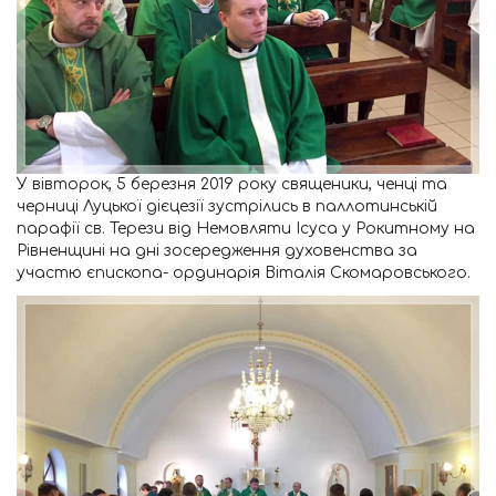
У вівторок, 5 березня 2019 року священики, ченці та
черниці Луцької дієцезії зустрілись в паллотинській
парафії св. Терези від Немовляти Ісуса у Рокитному на
Рівненщині на дні зосередження духовенства за
участю єпископа- ординарія Віталія Скомаровського.