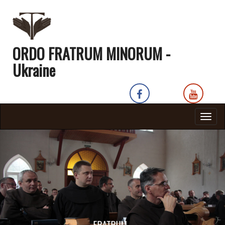
ORDO FRATRUM MINORUM -
Ukraine
Togg
navig
FRATRUM