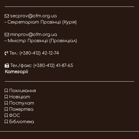
secprov@ofm.org.ua
– Секретаріат Провінції (Курія)
minprov@ofm.org.ua
– Міністр Провінції (Провінціал)
Тел.: (+380-412) 42-12-74
Тел./факс: (+380-412) 41-87-65
Категорії
Покликання
Новіціат
Постулат
Пожертва
ФОС
Бібліотека