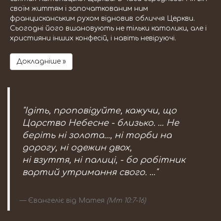
своїм життям і започаткованим ним
францисканським рухом відновив обличчя Церкви.
Сьогодні його вшановують не тільки католики, але і
християни інших конфесій, і навіть невіруючі.
Докладніше »
"Ідіть, проповідуйте, кажучи, що
Царство Небесне - близько. … Не
беріть ні золота..., ні торби на
дорогу, ні одежин двох,
ні взуття, ні палиці, - бо робітник
вартий утримання свого. …"
Євангеліє від Матея
(Мт 10:7-16)