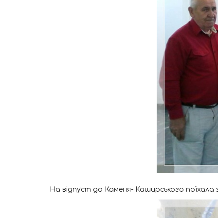
На відпуст до Каменя- Каширського поїхала з К