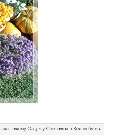
сканському Ордену Світських в Ковелі бути.