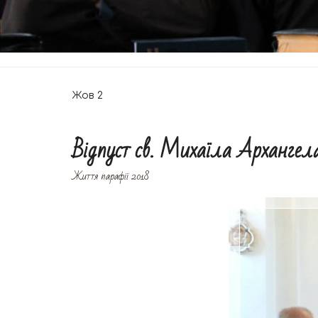
Жов
2
Відпуст св. Михаїла Архангел
Життя парафії 2018