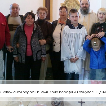
овельської парафії п. Ліля. Хоча парафіяни очікували ще інш