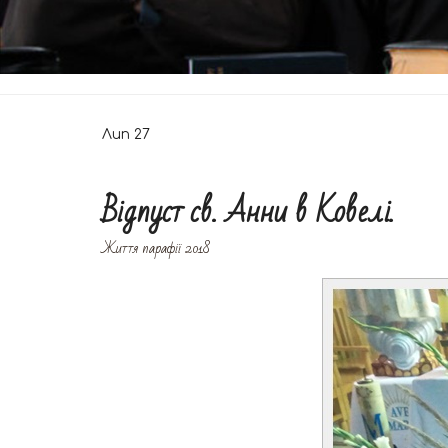
Лип
27
Відпуст св. Анни в Ковелі.
Життя парафії 2018