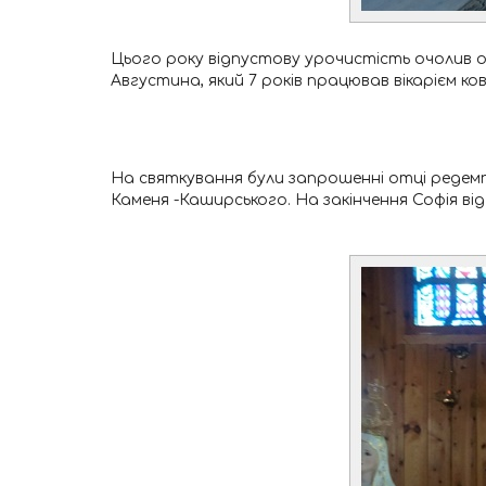
Цього року відпустову урочистість очолив о. 
Августина, який 7 років працював вікарієм ко
На святкування були запрошенні отці редем
Каменя -Каширського. На закінчення Софія від