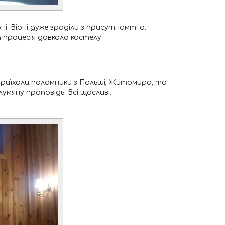
і. Вірні дуже зраділи з присутномті о.
а процесія довколо костелу.
Приїхали паломники з Польші, Житомира, та
умяну проповідь. Всі щасливі.