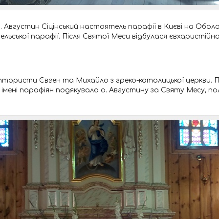
Августин Сіцінський настоятель парафії в Києві на Оболон
вельської парафії. Після Святої Меси відбулася євхаристійн
птористи Євген та Михайло з греко-католицької церкви. 
 імені парафіян подякувала о. Августину за Святу Месу, пол