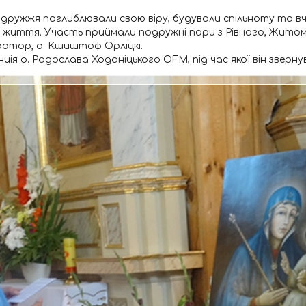
подружжя поглиблювали свою віру, будували спільноту та 
 життя. Участь приймали подружні пари з Рівного, Житоми
атор, о. Кшиштоф Орліцкі.
ія о. Радослава Ходаніцького OFM, під час якої він зверну