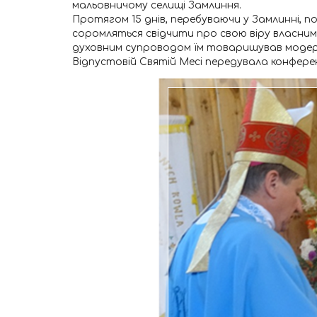
мальовничому селищі Замлиння.
Протягом 15 днів, перебуваючи у Замлинні, 
соромляться свідчити про свою віру власним
духовним супроводом їм товаришував модер
Відпустовій Святій Месі передувала конференц