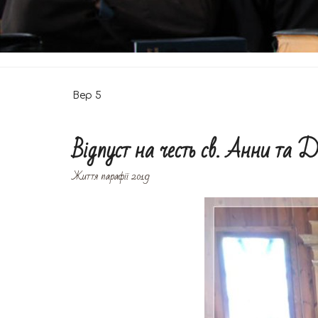
MINORUM
Вер
5
Відпуст на честь св. Анни та 
Життя парафії 2019