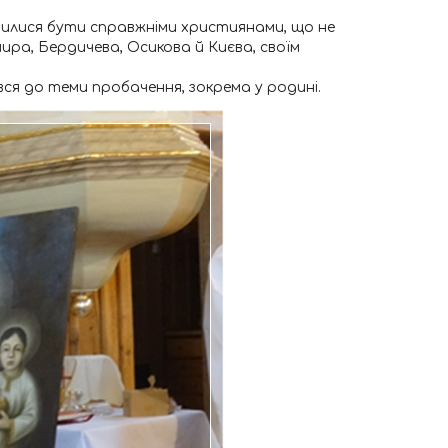
вчилися бути справжніми християнами, що не
ра, Бердичева, Осикова й Києва, своїм
вся до теми пробачення, зокрема у родині.