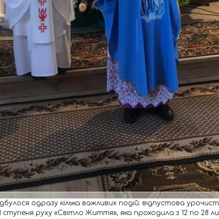
лі відбулося одразу кілька важливих подій: відпустова урочис
 ступеня руху «Світло Життя», яка проходила з 12 по 28 лип