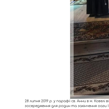
28 липня 2019 р. у парафії св. Анни в м. Кове
зосередження для родин та закінчення оази ІІ