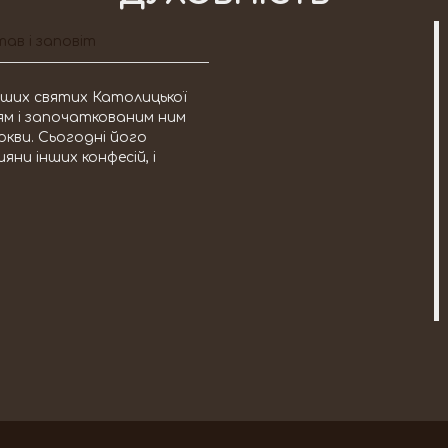
ав і заповіт
міших святих Католицької
тям і започаткованим ним
ркви. Сьогодні його
яни інших конфесій, і