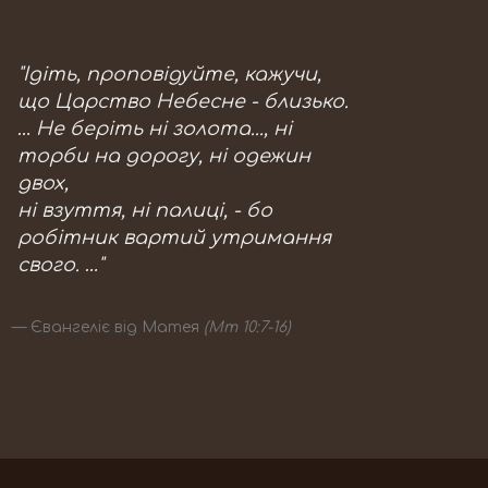
"Ідіть, проповідуйте, кажучи,
що Царство Небесне - близько.
… Не беріть ні золота..., ні
торби на дорогу, ні одежин
двох,
ні взуття, ні палиці, - бо
робітник вартий утримання
свого. …"
Євангеліє від Матея
(Мт 10:7-16)