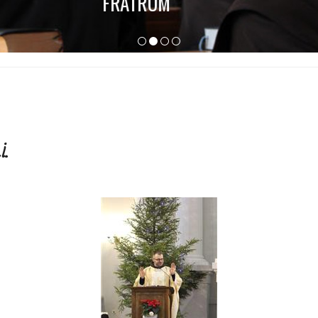
FRATRUM
і.