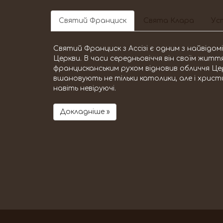
Святий Франциск
Свята Клара
Уст
Святий Франциск з Ассізі є одним з найвідо
Церкви. В часи середньовіччя він своїм жит
францисканським рухом відновив обличчя Це
вшановують не тільки католики, але і христи
навіть невіруючі.
Докладніше »