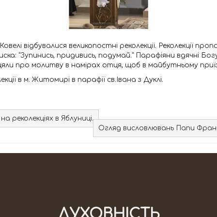
в м. Ковелі відбувалися великопостні реколекції. Реколекції п
иска: “Зупинись, придивись, подумай.” Парафіяни вдячні Богу
яли про молитву в намірах отця, щоб в майбутньому приїзд
екції в м. Житомирі в парафії св.Івана з Дуклі.
 реколекціях в Яблуниці.
Огляд висловлювань Папи Францис
ДУХОВНІСТЬ