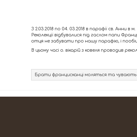
З 2.03.2018 по 04. 03.2018 в парафії св. Анни 
Реколекції відбувалися під гаслом папи Франц
отця не забувати про нашу парафію, і пообіц
В цьому часі о. вікарій з ковеля проводив рекол
Брати францисканці моляться та чувають на