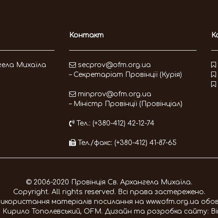
Контакт
К
гела Михаїла
secprov@ofm.org.ua
– Секретаріат Провінції (Курія)
minprov@ofm.org.ua
– Міністр Провінції (Провінціал)
Тел.: (+380-412) 42-12-74
Тел./факс: (+380-412) 41-87-65
© 2006-2020 Провінція Св. Архангела Михаїла.
Copyright. All rights reserved. Всі права застережено.
 використання матеріалів посилання на
www.ofm.org.ua
обов
. Кирило Тополевський, OFM
. Дизайн та розробка сайту:
В