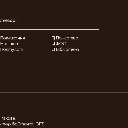
атегорії
Покликання
Пожертва
Новіціат
ФОС
Постулат
Бібліотека
'язкове.
іктор Войтенко, OFS
.