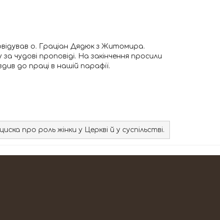
роповідував о. Граціан Дядюк з Житомира.
 за чудові проповіді. На закінчення просили
ив до праці в нашій парафії.
ка про роль жінки у Церкві й у суспільстві.