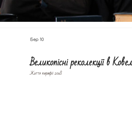
Бер
10
Великопісні реколекції в Ковел
Життя парафії 2018