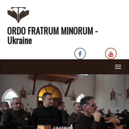
ORDO FRATRUM MINORUM -
Ukraine
Togg
navig
FRATRUM