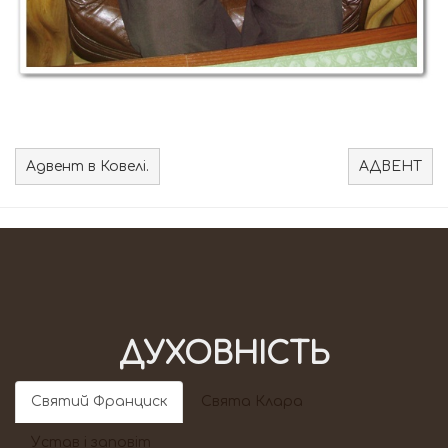
Адвент в Ковелі.
АДВЕНТ
ДУХОВНІСТЬ
Святий Франциск
Свята Клара
Устав і заповіт