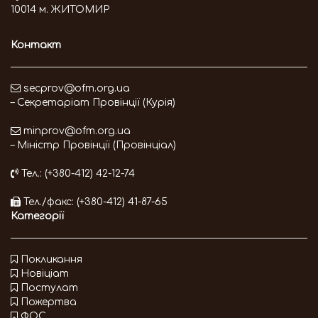
10014 м. ЖИТОМИР
Контакт
secprov@ofm.org.ua
– Секретаріат Провінції (Курія)
minprov@ofm.org.ua
– Міністр Провінції (Провінціал)
Тел.: (+380-412) 42-12-74
Тел./факс: (+380-412) 41-87-65
Категорії
Покликання
Новіціат
Постулат
Пожертва
ФОС