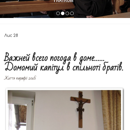
Лис
28
Важней всего погода в доме……
Домомий капітул в спільноті братів.
Життя парафії 2016