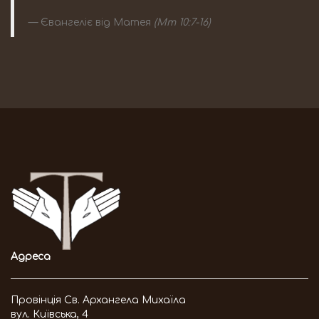
Євангеліє від Матея
(Мт 10:7-16)
Адреса
Провінція Св. Архангела Михаїла
вул. Київська, 4