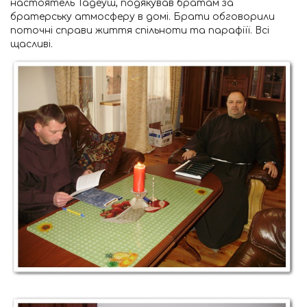
настоятель Тадеуш, подякував братам за
братерську атмосферу в домі. Брати обговорили
поточні справи життя спільноти та парафіїї. Всі
щасливі.