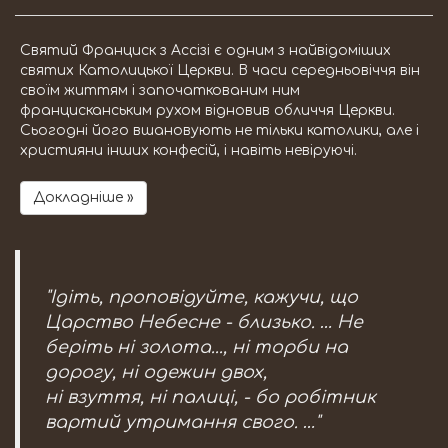
Святий Франциск з Ассізі є одним з найвідоміших
святих Католицької Церкви. В часи середньовіччя він
своїм життям і започаткованим ним
францисканським рухом відновив обличчя Церкви.
Сьогодні його вшановують не тільки католики, але і
християни інших конфесій, і навіть невіруючі.
Докладніше »
"Ідіть, проповідуйте, кажучи, що
Царство Небесне - близько. … Не
беріть ні золота..., ні торби на
дорогу, ні одежин двох,
ні взуття, ні палиці, - бо робітник
вартий утримання свого. …"